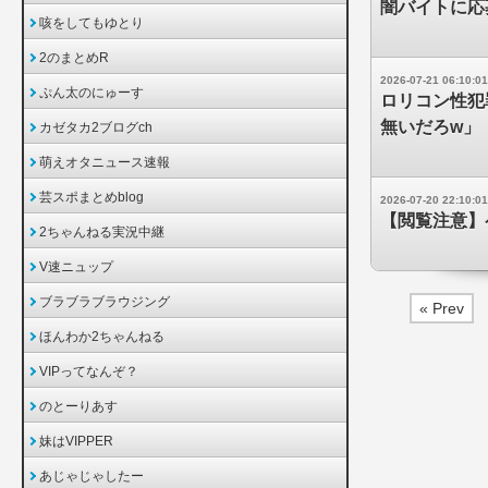
闇バイトに応
咳をしてもゆとり
2のまとめR
2026-07-21 06:10:01
ぷん太のにゅーす
ロリコン性犯
無いだろw」
カゼタカ2ブログch
萌えオタニュース速報
芸スポまとめblog
2026-07-20 22:10:01
【閲覧注意】
2ちゃんねる実況中継
V速ニュップ
ブラブラブラウジング
« Prev
ほんわか2ちゃんねる
VIPってなんぞ？
のとーりあす
妹はVIPPER
あじゃじゃしたー