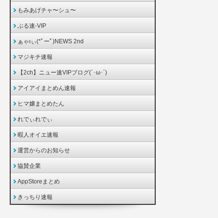
もみあげチャ〜シュ〜
ぶる速-VIP
ぁゃιぃ(*ﾟーﾟ)NEWS 2nd
マジキチ速報
【2ch】ニュー速VIPブログ(`･ω･´)
アイアイまとめん速報
ヒマ嬢まとめたん
れでぃれでぃ
暇人オイエ速報
運営からのお知らせ
協賛企業
AppStoreまとめ
きっちり速報