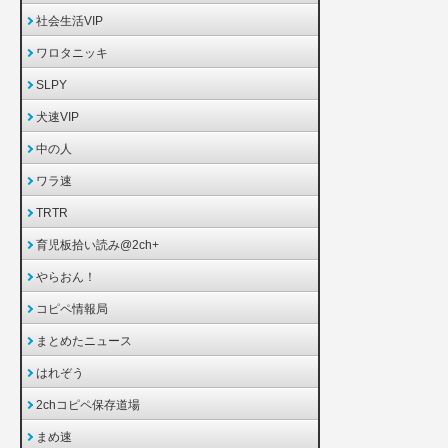
社会生活VIP
ワロタニッキ
SLPY
犬速VIP
中の人
ワラ速
TRTR
育児板拾い読み@2ch+
やらおん！
コピペ情報局
まとめたニュース
はれぞう
2chコピペ保存道場
まめ速