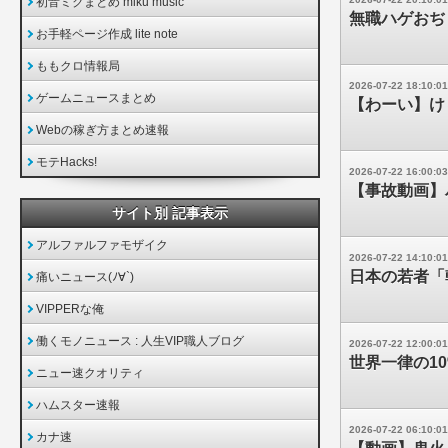
初音ミクまとめ miku music
無職ハゲおぢ
お手軽ページ作成 lite note
ももクロ情報局
2026-07-22 18:10:01
ゲームニュースまとめ
【わーい】け
Webの稼ぎ方まとめ速報
モテHacks!
2026-07-22 16:00:03
【事故動画】
サイト別 記事表示
アルファルファモザイク
2026-07-22 14:10:01
日本の若者「
痛いニュース(ﾉ∀`)
VIPPERな俺
働くモノニュース : 人生VIP職人ブログ
2026-07-22 12:00:01
世界一律の1
ニュー速クオリティ
ハムスター速報
2026-07-22 06:10:01
カナ速