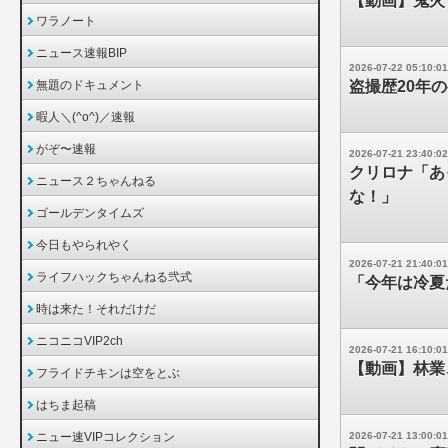
【動画】鬼火
ワラノート
ニュース速報BIP
2026-07-22 05:10:01
無題のドキュメント
盗撮歴20年
暇人＼(^o^)／速報
がぞ〜速報
2026-07-21 23:40:02
クリロナ「あ
ニュース２ちゃんねる
な！」
ゴールデンタイムズ
今日もやられやく
2026-07-21 21:40:01
ライフハックちゃんねる弐式
「今年は冷夏
時は来た！それだけだ
ニコニコVIP2ch
2026-07-21 16:10:01
【動画】林業
フライドチキンは空をとぶ
はちま起稿
ニュー速VIPコレクション
2026-07-21 13:00:01