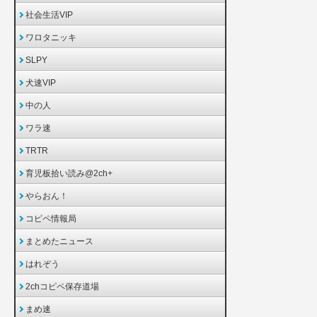
社会生活VIP
ワロタニッキ
SLPY
犬速VIP
中の人
ワラ速
TRTR
育児板拾い読み@2ch+
やらおん！
コピペ情報局
まとめたニュース
はれぞう
2chコピペ保存道場
まめ速