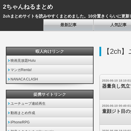
2ちゃんねるまとめ
2chまとめサイトを読みやすくまとめました。10分置きくらいに更新
最新記事
人気記事
【2ch】
暇人向けリンク
映画見放題Hulu
マンガRenta!
NANACA CLASH
2026-06-10 18:10:01
器量良し気立
提携サイトリンク
ユーチューブ連続再生
2026-06-10 00:40:01
童顔ジト目の
動画まとめ作成
iPhoneRPG
2026-06-09 18:10:01