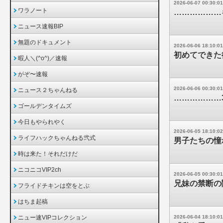
2026-06-07 00:30:01
ワラノート
………………
ニュース速報BIP
無題のドキュメント
2026-06-06 18:10:01
初めてできた
暇人＼(^o^)／速報
がぞ〜速報
2026-06-06 00:30:01
ニュース２ちゃんねる
………………
ゴールデンタイムズ
今日もやられやく
2026-06-05 18:10:02
ライフハックちゃんねる弐式
男子たちの憧
時は来た！それだけだ
ニコニコVIP2ch
2026-06-05 00:30:01
兄妹の禁断の
フライドチキンは空をとぶ
はちま起稿
ニュー速VIPコレクション
2026-06-04 18:10:01