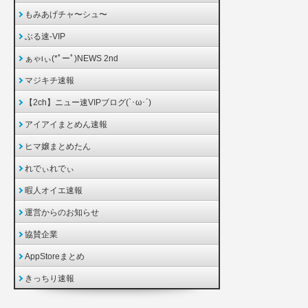
もみあげチャ〜シュ〜
ぶる速-VIP
ぁゃιぃ(*ﾟーﾟ)NEWS 2nd
マジキチ速報
【2ch】ニュー速VIPブログ(`･ω･´)
アイアイまとめん速報
ヒマ嬢まとめたん
れでぃれでぃ
暇人オイエ速報
運営からのお知らせ
協賛企業
AppStoreまとめ
きっちり速報