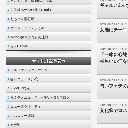
初音ミクまとめ miku music
ギャルと2人
お手軽ページ作成 lite note
ももクロ情報局
2026-06-09 00:30:01
ゲームニュースまとめ
女湯にチー牛
Webの稼ぎ方まとめ速報
モテHacks!
2026-06-08 18:10:01
「一緒に心地
サイト別 記事表示
持ちいい汗を
アルファルファモザイク
痛いニュース(ﾉ∀`)
2026-06-08 00:30:01
匂いフェチの
VIPPERな俺
働くモノニュース : 人生VIP職人ブログ
2026-06-07 18:10:01
ニュー速クオリティ
文化祭でコス
ハムスター速報
カナ速