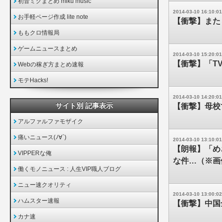
初音ミクまとめ miku music
2014-03-10 16:10:01
お手軽ページ作成 lite note
【衝撃】また
ももクロ情報局
ゲームニュースまとめ
2014-03-10 15:20:01
【衝撃】「T
Webの稼ぎ方まとめ速報
モテHacks!
2014-03-10 14:20:01
サイト別 記事表示
【衝撃】母校
アルファルファモザイク
痛いニュース(ﾉ∀`)
2014-03-10 13:10:01
【朗報】「め
VIPPERな俺
な件…（※画
働くモノニュース : 人生VIP職人ブログ
ニュー速クオリティ
2014-03-10 13:00:02
ハムスター速報
【衝撃】中国
カナ速