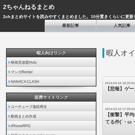
2ちゃんねるまとめ
2chまとめサイトを読みやすくまとめました。10分置きくらいに更新
最新記事
人気記事
暇人オ
暇人向けリンク
映画見放題Hulu
マンガRenta!
NANACA CLASH
2014-03-10 18:20:01
【悲報】ゲー
提携サイトリンク
ユーチューブ連続再生
2014-03-10 17:20:01
【衝撃】平均
動画まとめ作成
てる件(´・ω
iPhoneRPG