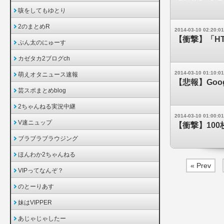
咳をしてもゆとり
2のまとめR
2014-03-10 02:20:01
【衝撃】「H
ぷん太のにゅーす
カゼタカ2ブログch
2014-03-10 01:10:01
萌えオタニュース速報
【悲報】Goo
芸スポまとめblog
2ちゃんねる実況中継
2014-03-10 01:00:01
V速ニュップ
【衝撃】10
ブラブラブラウジング
ほんわか2ちゃんねる
« Prev
VIPってなんぞ？
のとーりあす
妹はVIPPER
あじゃじゃしたー