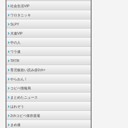
社会生活VIP
ワロタニッキ
SLPY
犬速VIP
中の人
ワラ速
TRTR
育児板拾い読み@2ch+
やらおん！
コピペ情報局
まとめたニュース
はれぞう
2chコピペ保存道場
まめ速