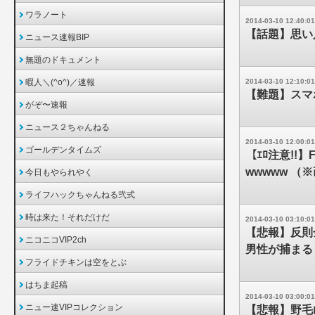
ワラノート
2014-03-10 12:40:01
【話題】思い
ニュース速報BIP
無題のドキュメント
暇人＼(^o^)／速報
2014-03-10 12:10:01
【難題】スマ
がぞ〜速報
ニュース２ちゃんねる
2014-03-10 12:00:01
ゴールデンタイムズ
【ｴﾛ注意!
wwwww （
今日もやられやく
ライフハックちゃんねる弐式
時は来た！それだけだ
2014-03-10 03:10:01
【悲報】反則
ニコニコVIP2ch
男性が捕まる
フライドチキンは空をとぶ
はちま起稿
2014-03-10 03:00:01
ニュー速VIPコレクション
【悲報】野毛