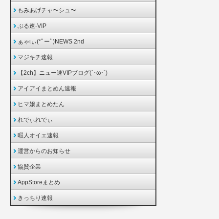
もみあげチャ〜シュ〜
ぶる速-VIP
ぁゃιぃ(*ﾟーﾟ)NEWS 2nd
マジキチ速報
【2ch】ニュー速VIPブログ(`･ω･´)
アイアイまとめん速報
ヒマ嬢まとめたん
れでぃれでぃ
暇人オイエ速報
運営からのお知らせ
協賛企業
AppStoreまとめ
きっちり速報