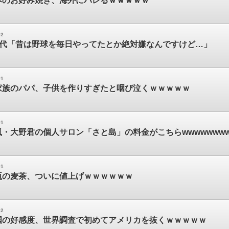
本のお好み焼き、海外にバレるｗｗｗｗｗ
02
世代「昔は野球を毎日やってたとか絶対嫌なんですけど…」
01
家族のパパ、子供を作りすぎたと咽び泣くｗｗｗｗｗ
01
・大野君の個人サロン「さと島」の料金がこちらwwwwwww
01
瓶の麦茶、ついに値上げｗｗｗｗｗｗ
02
国の好感度、世界調査で初めてアメリカを抜くｗｗｗｗｗ