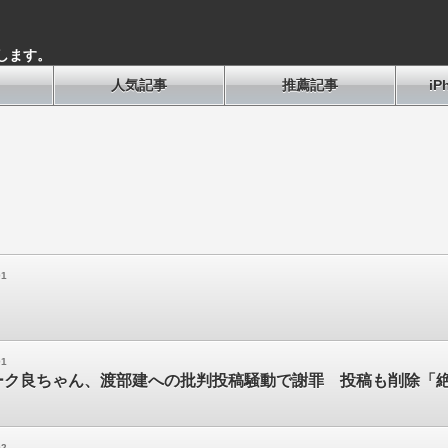
します。
人気記事
推薦記事
i
01
01
ーク良ちゃん、渡部建への批判投稿騒動で謝罪 投稿も削除「
02