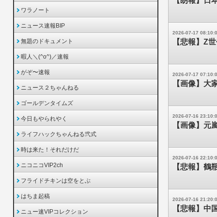
【朗報】日
ワラノート
ニュース速報BIP
2026-07-17 08:10:
無題のドキュメント
【悲報】Z
暇人＼(^o^)／速報
がぞ〜速報
2026-07-17 07:10:
【画像】大
ニュース２ちゃんねる
ゴールデンタイムズ
2026-07-16 23:10:
今日もやられやく
【画像】元嵐
ライフハックちゃんねる弐式
時は来た！それだけだ
2026-07-16 22:10:
ニコニコVIP2ch
【悲報】鶴
フライドチキンは空をとぶ
はちま起稿
2026-07-16 21:20:
【悲報】中
ニュー速VIPコレクション