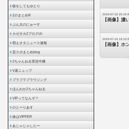
咳をしてもゆとり
2026-07-16 20:10:
2のまとめR
【画像】濃
ぷん太のにゅーす
カゼタカ2ブログch
2026-07-16 18:10:
萌えオタニュース速報
【画像】ホン
芸スポまとめblog
2ちゃんねる実況中継
V速ニュップ
ブラブラブラウジング
ほんわか2ちゃんねる
VIPってなんぞ？
のとーりあす
妹はVIPPER
あじゃじゃしたー