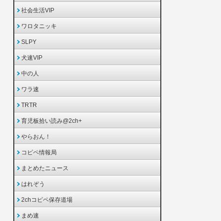
社会生活VIP
ワロタニッキ
SLPY
犬速VIP
中の人
ワラ速
TRTR
育児板拾い読み@2ch+
やらおん！
コピペ情報局
まとめたニュース
はれぞう
2chコピペ保存道場
まめ速