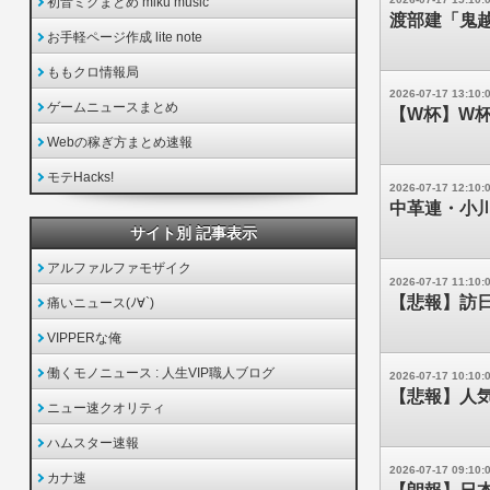
初音ミクまとめ miku music
渡部建「鬼
お手軽ページ作成 lite note
ももクロ情報局
2026-07-17 13:10:
ゲームニュースまとめ
【W杯】W
Webの稼ぎ方まとめ速報
モテHacks!
2026-07-17 12:10:
中革連・小
サイト別 記事表示
アルファルファモザイク
2026-07-17 11:10:
【悲報】訪
痛いニュース(ﾉ∀`)
VIPPERな俺
働くモノニュース : 人生VIP職人ブログ
2026-07-17 10:10:
【悲報】人
ニュー速クオリティ
ハムスター速報
2026-07-17 09:10:
カナ速