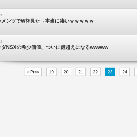
01
いメンツでW杯見た→本当に凄いｗｗｗｗｗ
01
ダNSXの希少価値、ついに億超えになるwwwww
« Prev
19
20
21
22
23
24