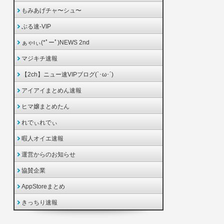
もみあげチャ〜シュ〜
ぶる速-VIP
ぁゃιぃ(*ﾟーﾟ)NEWS 2nd
マジキチ速報
【2ch】ニュー速VIPブログ(`･ω･´)
アイアイまとめん速報
ヒマ嬢まとめたん
れでぃれでぃ
暇人オイエ速報
運営からのお知らせ
協賛企業
AppStoreまとめ
きっちり速報