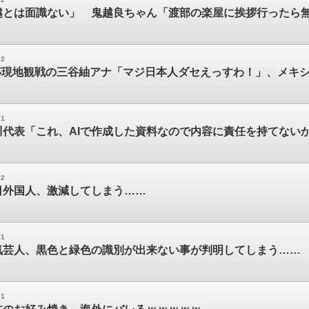
越とは面識ない」 鬼越良ちゃん「渡部の楽屋に挨拶行ったら
02
杯現地観戦の三谷紬アナ「マジ日本人ダセえっすわ！」、メキ
01
川代表「これ、AIで作成した資料なので内容に責任を持てない
02
日外国人、激減してしまう……
01
気芸人、黒色と緑色の識別が出来ない事が判明してしまう……
01