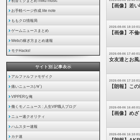
初音ミクまとめ miku music
【画像】若い
お手軽ページ作成 lite note
ももクロ情報局
2026-08-06 18:10:01
ゲームニュースまとめ
【画像】不倫s
Webの稼ぎ方まとめ速報
モテHacks!
2026-08-06 17:40:01
女友達とお風
サイト別 記事表示
アルファルファモザイク
2026-08-06 17:10:01
【朗報】この
痛いニュース(ﾉ∀`)
VIPPERな俺
働くモノニュース : 人生VIP職人ブログ
2026-08-06 16:40:01
【画像】めざ
ニュー速クオリティ
ハムスター速報
2026-08-06 16:10:01
カナ速