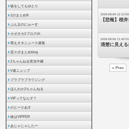
咳をしてもゆとり
2026-08-06 12:10:02
2のまとめR
【悲報】桜井
ぷん太のにゅーす
カゼタカ2ブログch
2026-08-06 11:40:01
萌えオタニュース速報
清楚に見える
芸スポまとめblog
2ちゃんねる実況中継
« Prev
V速ニュップ
ブラブラブラウジング
ほんわか2ちゃんねる
VIPってなんぞ？
のとーりあす
妹はVIPPER
あじゃじゃしたー