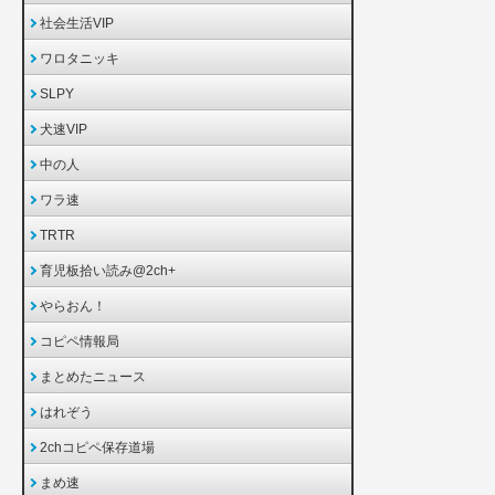
社会生活VIP
ワロタニッキ
SLPY
犬速VIP
中の人
ワラ速
TRTR
育児板拾い読み@2ch+
やらおん！
コピペ情報局
まとめたニュース
はれぞう
2chコピペ保存道場
まめ速