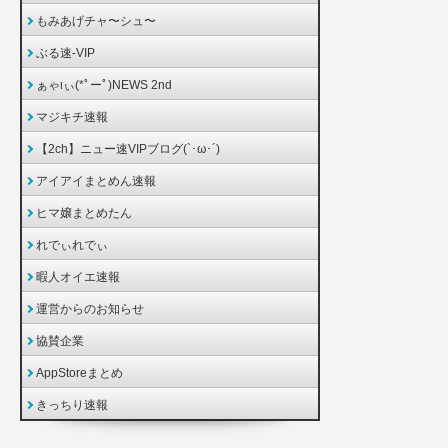
もみあげチャ〜シュ〜
ぶる速-VIP
ぁゃιぃ(*ﾟーﾟ)NEWS 2nd
マジキチ速報
【2ch】ニュー速VIPブログ(`･ω･´)
アイアイまとめん速報
ヒマ嬢まとめたん
れでぃれでぃ
暇人オイエ速報
運営からのお知らせ
協賛企業
AppStoreまとめ
きっちり速報