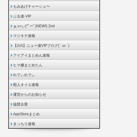
もみあげチャ〜シュ〜
ぶる速-VIP
ぁゃιぃ(*ﾟーﾟ)NEWS 2nd
マジキチ速報
【2ch】ニュー速VIPブログ(`･ω･´)
アイアイまとめん速報
ヒマ嬢まとめたん
れでぃれでぃ
暇人オイエ速報
運営からのお知らせ
協賛企業
AppStoreまとめ
きっちり速報