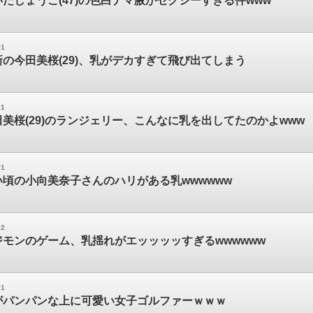
だしょうこ(47)の色白ナマ腋がセクシーすぎる件www
01
の今田美桜(29)、乳がデカすぎて飛び出てしまう
01
美桜(29)のランジェリー、こんなに乳を出してたのかよwww
01
頃の小向美奈子さんのハリがある乳wwwwww
02
モンのゲーム、乳揺れがエッッッッすぎるwwwwww
01
がパンパンな上に可愛い女子ゴルファーｗｗｗ