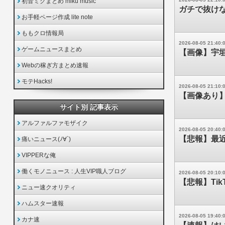
初音ミクまとめ miku music
ガチで抜け
お手軽ページ作成 lite note
ももクロ情報局
2026-08-05 21:40:
ゲームニュースまとめ
【画像】宇垣
Webの稼ぎ方まとめ速報
モテHacks!
2026-08-05 21:10:
【画像あり
サイト別 記事表示
アルファルファモザイク
2026-08-05 20:40:
【悲報】最
痛いニュース(ﾉ∀`)
VIPPERな俺
働くモノニュース : 人生VIP職人ブログ
2026-08-05 20:10:
【悲報】Ti
ニュー速クオリティ
ハムスター速報
2026-08-05 19:40:
カナ速