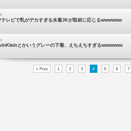
02
テレビで乳がデカすぎる水着JKが取材に応じるwwwwww
01
vinKleinとかいうグレーの下着、えちえちすぎるwwwwww
« Prev
1
2
3
4
5
6
7