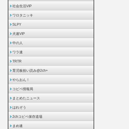
社会生活VIP
ワロタニッキ
SLPY
犬速VIP
中の人
ワラ速
TRTR
育児板拾い読み@2ch+
やらおん！
コピペ情報局
まとめたニュース
はれぞう
2chコピペ保存道場
まめ速