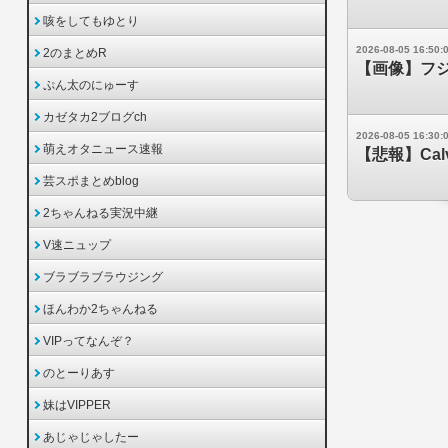
咳をしてもゆとり
2026-08-05 16:50:
2のまとめR
【画像】フジ
ぷん太のにゅーす
カゼタカ2ブログch
2026-08-05 16:30:
萌えオタニュース速報
【悲報】Cal
芸スポまとめblog
2ちゃんねる実況中継
V速ニュップ
ブラブラブラウジング
ほんわか2ちゃんねる
VIPってなんぞ？
のとーりあす
妹はVIPPER
あじゃじゃしたー