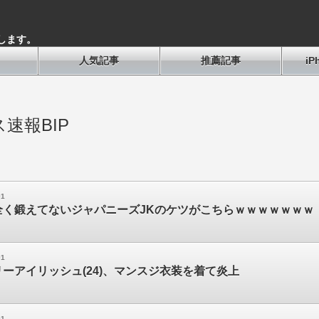
します。
人気記事
推薦記事
i
速報BIP
01
全く鍛えてないジャパニーズJKのケツがこちらｗｗｗｗｗｗｗ
01
ーアイリッシュ(24)、マンスジ衣装を着て炎上
01