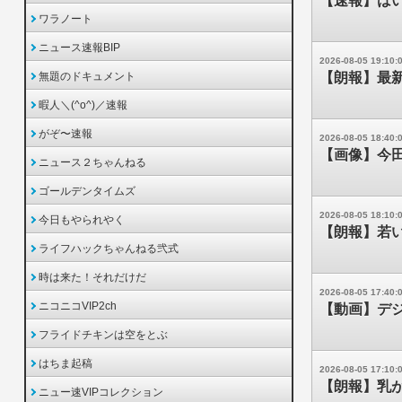
【速報】はい
ワラノート
ニュース速報BIP
2026-08-05 19:10:
無題のドキュメント
【朗報】最新
暇人＼(^o^)／速報
がぞ〜速報
2026-08-05 18:40:
【画像】今田
ニュース２ちゃんねる
ゴールデンタイムズ
2026-08-05 18:10:
今日もやられやく
【朗報】若い
ライフハックちゃんねる弐式
時は来た！それだけだ
2026-08-05 17:40:
ニコニコVIP2ch
【動画】デジ
フライドチキンは空をとぶ
はちま起稿
2026-08-05 17:10:
【朗報】乳
ニュー速VIPコレクション