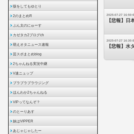
咳をしてもゆとり
2025-07-27 16:50:
2のまとめR
【悲報】日本
ぷん太のにゅーす
カゼタカ2ブログch
2025-07-27 16:30:
萌えオタニュース速報
【悲報】水
芸スポまとめblog
2ちゃんねる実況中継
V速ニュップ
ブラブラブラウジング
ほんわか2ちゃんねる
VIPってなんぞ？
のとーりあす
妹はVIPPER
あじゃじゃしたー