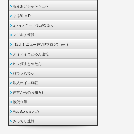
もみあげチャ〜シュ〜
ぶる速-VIP
ぁゃιぃ(*ﾟーﾟ)NEWS 2nd
マジキチ速報
【2ch】ニュー速VIPブログ(`･ω･´)
アイアイまとめん速報
ヒマ嬢まとめたん
れでぃれでぃ
暇人オイエ速報
運営からのお知らせ
協賛企業
AppStoreまとめ
きっちり速報