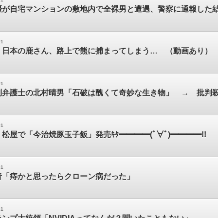
優が自宅マンションの敷地内で全裸男と遭遇、警察に通報した
01
】日本の鹿さん、路上で熊に捕まってしまう… （動画あり）
01
列弁護士の北村晴男「石破は醜くて奇妙な生き物」 → 批判
01
松屋で「今治焼豚玉子飯」発売ｷﾀ━━━━(ﾟ∀ﾟ)━━━━!!
01
者「痔かと思ったらクローン病だった」
01