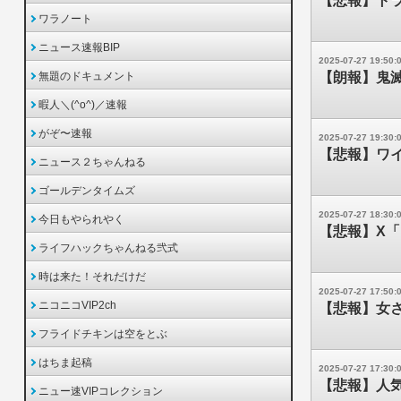
【悲報】トラ
ワラノート
ニュース速報BIP
2025-07-27 19:50:
無題のドキュメント
【朗報】鬼
暇人＼(^o^)／速報
がぞ〜速報
2025-07-27 19:30:
【悲報】ワ
ニュース２ちゃんねる
ゴールデンタイムズ
2025-07-27 18:30:
今日もやられやく
【悲報】X
ライフハックちゃんねる弐式
時は来た！それだけだ
2025-07-27 17:50:
ニコニコVIP2ch
【悲報】女
フライドチキンは空をとぶ
はちま起稿
2025-07-27 17:30:
【悲報】人気
ニュー速VIPコレクション