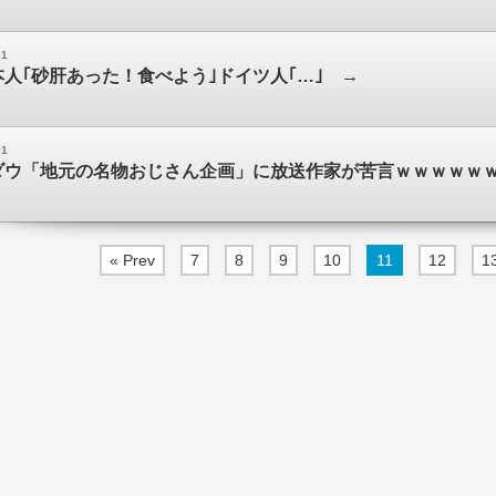
01
人｢砂肝あった！食べよう｣ドイツ人｢…｣ →
01
ダウ「地元の名物おじさん企画」に放送作家が苦言ｗｗｗｗｗ
« Prev
7
8
9
10
11
12
1