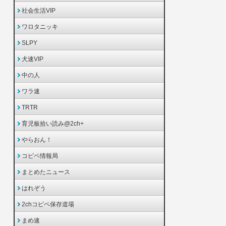
社会生活VIP
ワロタニッキ
SLPY
犬速VIP
中の人
ワラ速
TRTR
育児板拾い読み@2ch+
やらおん！
コピペ情報局
まとめたニュース
はれぞう
2chコピペ保存道場
まめ速