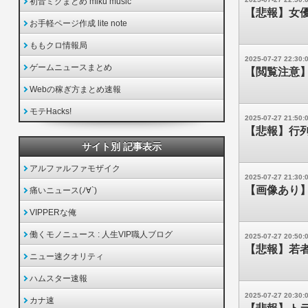
初音ミクまとめ miku music
【悲報】女
お手軽ページ作成 lite note
ももクロ情報局
2025-07-27 22:30:
ゲームニュースまとめ
【閲覧注意
Webの稼ぎ方まとめ速報
モテHacks!
2025-07-27 21:50:
【悲報】行
サイト別 記事表示
アルファルファモザイク
2025-07-27 21:30:
【画像あり】
痛いニュース(ﾉ∀`)
VIPPERな俺
働くモノニュース : 人生VIP職人ブログ
2025-07-27 20:50:
【悲報】若
ニュー速クオリティ
ハムスター速報
2025-07-27 20:30:
カナ速