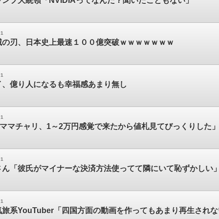
ンプ大統領「NVIDIAってなんだ？聞いたこともない」
01
滅の刃、日本史上最速１００億突破ｗｗｗｗｗｗｗ
01
イ、億り人になるも幸福感あまり無し
01
「ママチャリ、1～2万円感覚で来たから値札見てびっくりした
01
さん「彼氏がマイナーな決済方法使ってて隣にいて恥ずかしい
01
旅系YouTuber「四国方面の動画を作ってもあまり再生され