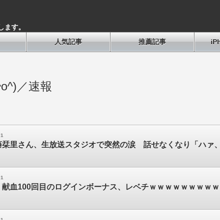
します。
人気記事
推薦記事
i
o^)／速報
01
藤栞里さん、生放送スタジオで突然の涙 話せなくなり「ハァ
01
】献血100回目のログインボーナス、レベチｗｗｗｗｗｗｗｗ
01