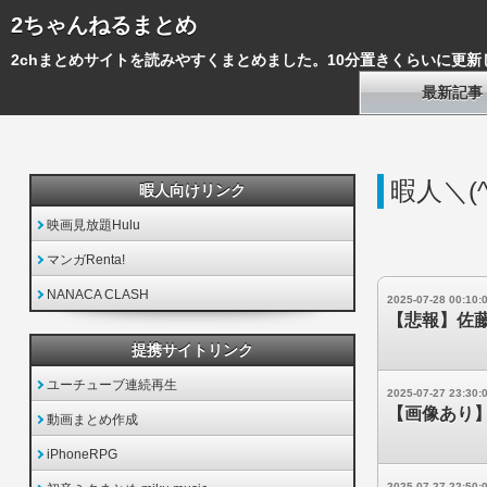
2ちゃんねるまとめ
2chまとめサイトを読みやすくまとめました。10分置きくらいに更新
最新記事
暇人＼(^
暇人向けリンク
映画見放題Hulu
マンガRenta!
NANACA CLASH
2025-07-28 00:10:
【悲報】佐
提携サイトリンク
ユーチューブ連続再生
2025-07-27 23:30:
【画像あり
動画まとめ作成
iPhoneRPG
2025-07-27 22:50: