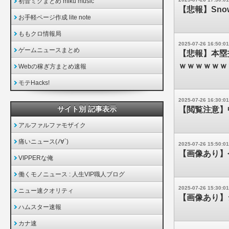
初音ミクまとめ miku music
【悲報】Sno
お手軽ページ作成 lite note
ももクロ情報局
2025-07-26 16:50:01
ゲームニュースまとめ
【悲報】本塁
ｗｗｗｗｗｗ
Webの稼ぎ方まとめ速報
モテHacks!
2025-07-26 16:30:01
サイト別 記事表示
【閲覧注意】
アルファルファモザイク
痛いニュース(ﾉ∀`)
2025-07-26 15:50:01
【画像あり】
VIPPERな俺
働くモノニュース : 人生VIP職人ブログ
2025-07-26 15:30:01
ニュー速クオリティ
【画像あり】
ハムスター速報
カナ速