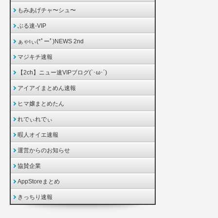
もみあげチャ〜シュ〜
ぶる速-VIP
ぁゃιぃ(*ﾟーﾟ)NEWS 2nd
マジキチ速報
【2ch】ニュー速VIPブログ(`･ω･´)
アイアイまとめん速報
ヒマ嬢まとめたん
れでぃれでぃ
暇人オイエ速報
運営からのお知らせ
協賛企業
AppStoreまとめ
きっちり速報