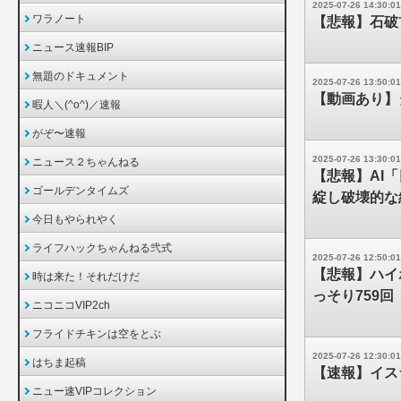
2025-07-26 14:30:01
ワラノート
【悲報】石破
ニュース速報BIP
無題のドキュメント
2025-07-26 13:50:01
【動画あり】
暇人＼(^o^)／速報
がぞ〜速報
2025-07-26 13:30:01
ニュース２ちゃんねる
【悲報】AI
ゴールデンタイムズ
綻し破壊的な
今日もやられやく
ライフハックちゃんねる弐式
2025-07-26 12:50:01
【悲報】ハイ
時は来た！それだけだ
っそり759
ニコニコVIP2ch
フライドチキンは空をとぶ
2025-07-26 12:30:01
はちま起稿
【速報】イス
ニュー速VIPコレクション