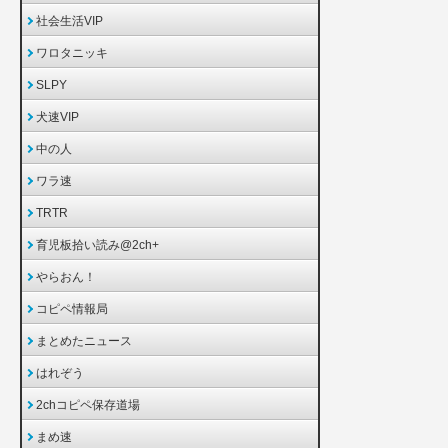
社会生活VIP
ワロタニッキ
SLPY
犬速VIP
中の人
ワラ速
TRTR
育児板拾い読み@2ch+
やらおん！
コピペ情報局
まとめたニュース
はれぞう
2chコピペ保存道場
まめ速