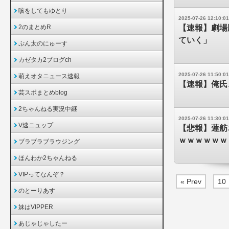
咳をしてもゆとり
2025-07-26 12:10:01
2のまとめR
【速報】劇場
ていく」
ぷん太のにゅーす
カゼタカ2ブログch
2025-07-26 11:50:01
萌えオタニュース速報
【速報】俺氏
芸スポまとめblog
2ちゃんねる実況中継
2025-07-26 11:30:01
V速ニュップ
【悲報】蓮舫
ｗｗｗｗｗｗ
ブラブラブラウジング
ほんわか2ちゃんねる
VIPってなんぞ？
« Prev
10
のとーりあす
妹はVIPPER
あじゃじゃしたー