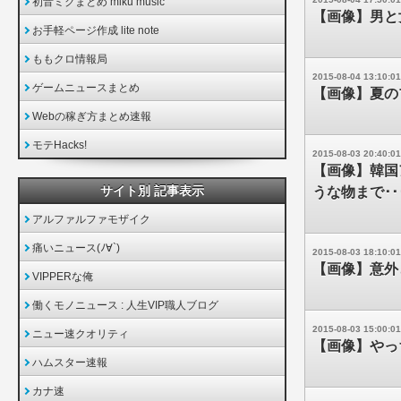
初音ミクまとめ miku music
【画像】男と
お手軽ページ作成 lite note
ももクロ情報局
2015-08-04 13:10:01
ゲームニュースまとめ
【画像】夏の
Webの稼ぎ方まとめ速報
モテHacks!
2015-08-03 20:40:01
【画像】韓国
サイト別 記事表示
うな物まで･･
アルファルファモザイク
痛いニュース(ﾉ∀`)
2015-08-03 18:10:01
【画像】意外
VIPPERな俺
働くモノニュース : 人生VIP職人ブログ
2015-08-03 15:00:01
ニュー速クオリティ
【画像】やっ
ハムスター速報
カナ速