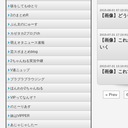
咳をしてもゆとり
2015-08-01 07:10:01
2のまとめR
【画像】どう
ぷん太のにゅーす
カゼタカ2ブログch
2015-07-31 17:10:01
【画像】これ
萌えオタニュース速報
いく
芸スポまとめblog
2ちゃんねる実況中継
2015-07-31 13:10:01
V速ニュップ
【画像】これ
ブラブラブラウジング
ほんわか2ちゃんねる
« Prev
VIPってなんぞ？
のとーりあす
妹はVIPPER
あじゃじゃしたー