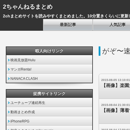
2ちゃんねるまとめ
2chまとめサイトを読みやすくまとめました。10分置きくらいに更新
最新記事
人気記事
がぞ〜
暇人向けリンク
映画見放題Hulu
マンガRenta!
NANACA CLASH
2015-08-05 13:10:01
【画像】楽園
提携サイトリンク
ユーチューブ連続再生
2015-08-04 21:30:01
【画像】薄着
動画まとめ作成
iPhoneRPG
2015-08-04 17:50:01