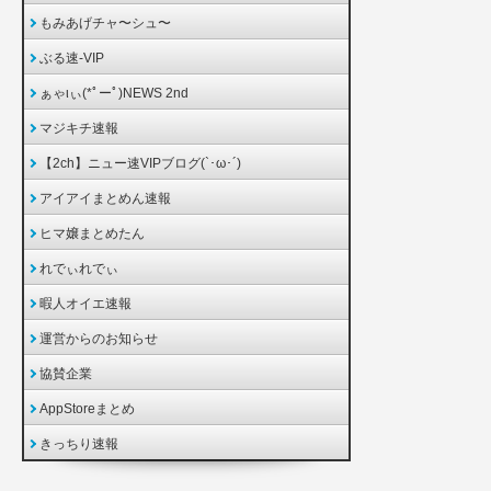
もみあげチャ〜シュ〜
ぶる速-VIP
ぁゃιぃ(*ﾟーﾟ)NEWS 2nd
マジキチ速報
【2ch】ニュー速VIPブログ(`･ω･´)
アイアイまとめん速報
ヒマ嬢まとめたん
れでぃれでぃ
暇人オイエ速報
運営からのお知らせ
協賛企業
AppStoreまとめ
きっちり速報