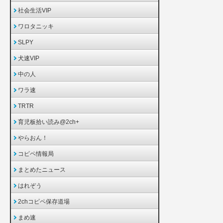
社会生活VIP
ワロタニッキ
SLPY
犬速VIP
中の人
ワラ速
TRTR
育児板拾い読み@2ch+
やらおん！
コピペ情報局
まとめたニュース
はれぞう
2chコピペ保存道場
まめ速