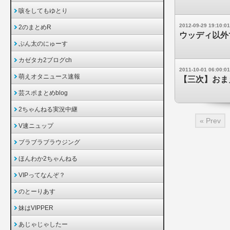
咳をしてもゆとり
2012-09-29 19:10:01
2のまとめR
ウッディ以外
ぷん太のにゅーす
カゼタカ2ブログch
2011-10-01 06:00:01
萌えオタニュース速報
【三次】おま
芸スポまとめblog
2ちゃんねる実況中継
« Prev
V速ニュップ
ブラブラブラウジング
ほんわか2ちゃんねる
VIPってなんぞ？
のとーりあす
妹はVIPPER
あじゃじゃしたー