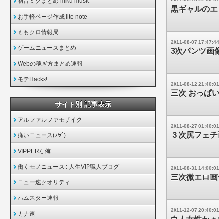
初音ミクまとめ miku music
黒ギャルのエ
お手軽ページ作成 lite note
ももクロ情報局
2011-08-07 17:47:44
ゲームニュースまとめ
3次パンツ画
Webの稼ぎ方まとめ速報
モテHacks!
2011-08-12 21:40:01
三次 おっぱ
サイト別 記事表示
アルファルファモザイク
2011-08-27 01:40:01
３次尻フェチ
痛いニュース(ﾉ∀`)
VIPPERな俺
働くモノニュース : 人生VIP職人ブログ
2011-08-31 14:00:01
三次微エロ画
ニュー速クオリティ
ハムスター速報
2011-12-07 20:40:01
カナ速