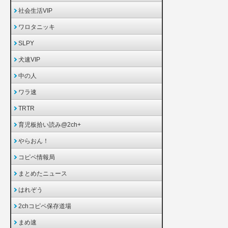
社会生活VIP
ワロタニッキ
SLPY
犬速VIP
中の人
ワラ速
TRTR
育児板拾い読み@2ch+
やらおん！
コピペ情報局
まとめたニュース
はれぞう
2chコピペ保存道場
まめ速