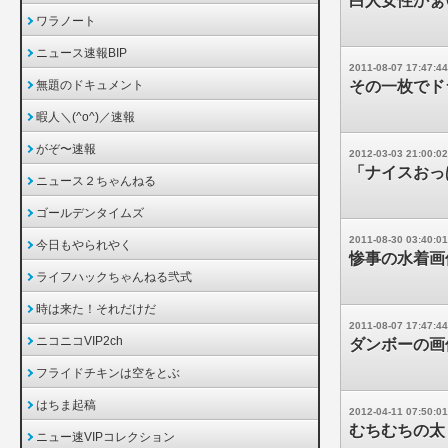
白人女性かぁい
ワラノート
ニュース速報BIP
2011-08-07 17:47:44
無題のドキュメント
その一枚でド
暇人＼(^o^)／速報
がぞ〜速報
2012-03-03 21:00:02
「ナイスおっ
ニュース２ちゃんねる
ゴールデンタイムズ
2011-08-30 03:40:01
今日もやられやく
惨事の水着画
ライフハックちゃんねる弐式
時は来た！それだけだ
2011-08-07 17:47:44
ニコニコVIP2ch
ダンボーの画
フライドチキンは空をとぶ
はちま起稿
2012-04-11 07:50:01
むちむちの太
ニュー速VIPコレクション