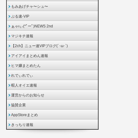
もみあげチャ〜シュ〜
ぶる速-VIP
ぁゃιぃ(*ﾟーﾟ)NEWS 2nd
マジキチ速報
【2ch】ニュー速VIPブログ(`･ω･´)
アイアイまとめん速報
ヒマ嬢まとめたん
れでぃれでぃ
暇人オイエ速報
運営からのお知らせ
協賛企業
AppStoreまとめ
きっちり速報