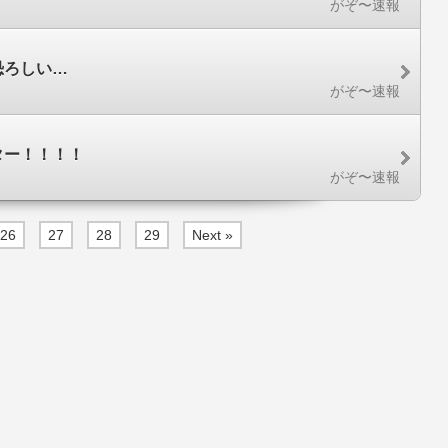
がぞ〜速報
恐ろしい…
がぞ〜速報
ター！！！！
がぞ〜速報
26
27
28
29
Next »