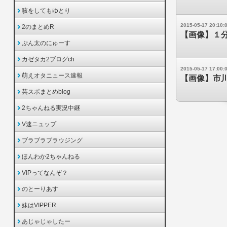
咳をしてもゆとり
2015-05-17 20:10:
2のまとめR
【画像】１
ぷん太のにゅーす
カゼタカ2ブログch
2015-05-17 17:00:
萌えオタニュース速報
【画像】市
芸スポまとめblog
2ちゃんねる実況中継
V速ニュップ
ブラブラブラウジング
ほんわか2ちゃんねる
VIPってなんぞ？
のとーりあす
妹はVIPPER
あじゃじゃしたー