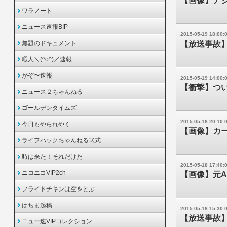
【画像】ア
ワラノート
ニュース速報BIP
2015-05-19 18:00:
無題のドキュメント
【放送事故
暇人＼(^o^)／速報
がぞ〜速報
2015-05-19 14:00:
【衝撃】つ
ニュース２ちゃんねる
ゴールデンタイムズ
2015-05-18 20:10:
今日もやられやく
【画像】カ
ライフハックちゃんねる弐式
時は来た！それだけだ
2015-05-18 17:40:
ニコニコVIP2ch
【画像】元A
フライドチキンは空をとぶ
はちま起稿
2015-05-18 15:30:
【放送事故
ニュー速VIPコレクション