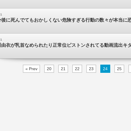
01
分後に死んでてもおかしくない危険すぎる行動の数々が本当に
01
川由衣が乳首なめられたり正常位ピストンされてる動画流出キ
« Prev
20
21
22
23
24
25