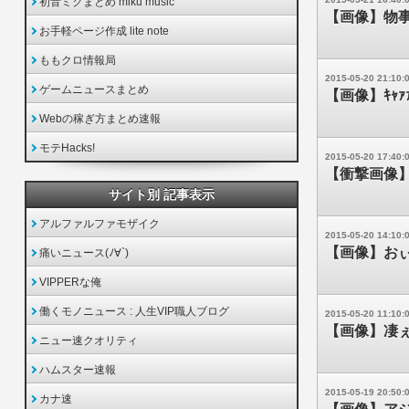
初音ミクまとめ miku music
【画像】物
お手軽ページ作成 lite note
ももクロ情報局
2015-05-20 21:10:
ゲームニュースまとめ
【画像】ｷｬ
Webの稼ぎ方まとめ速報
モテHacks!
2015-05-20 17:40:
【衝撃画像
サイト別 記事表示
アルファルファモザイク
2015-05-20 14:10:
【画像】お
痛いニュース(ﾉ∀`)
VIPPERな俺
働くモノニュース : 人生VIP職人ブログ
2015-05-20 11:10:
【画像】凄
ニュー速クオリティ
ハムスター速報
2015-05-19 20:50:
カナ速