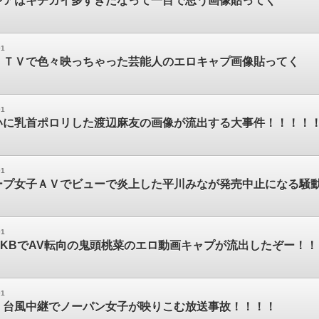
ジアはキチガイ多すぎだなって一目で思う画像貼ってく
01
】ＴＶで色々映っちゃった芸能人のエロキャプ画像貼ってく
01
いに乳首ポロリした渡辺麻友の画像が流出する大事件！！！！
01
ープ女子ＡＶでビューで炎上した平川みなが発売中止になる騒
01
KBでAV転向の鬼頭桃菜のエロ動画キャプが流出したぞー！！！
01
】台風中継でノーパン女子が映りこむ放送事故！！！！