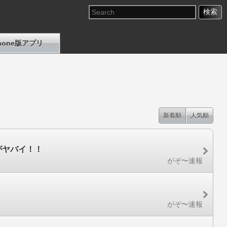
Phone版アプリ
新着順
人気順
がヤバイ！！
がぞ〜速報
がぞ〜速報