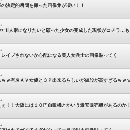
事の決定的瞬間を撮った画像集が凄い！！
01
ｧｧｧｰ!!人形になりたいと願った少女の完成した現状がコチラ…
01
】レイプされないか心配になる美人女兵士の画像貼ってく
01
ぃｗｗ有名ＡＶ女優と３Ｐ出来るらしいが値段が高すぎるｗｗ
01
ぇぇ！！大阪には１０円自販機とかいう激安販売機があるのか
01