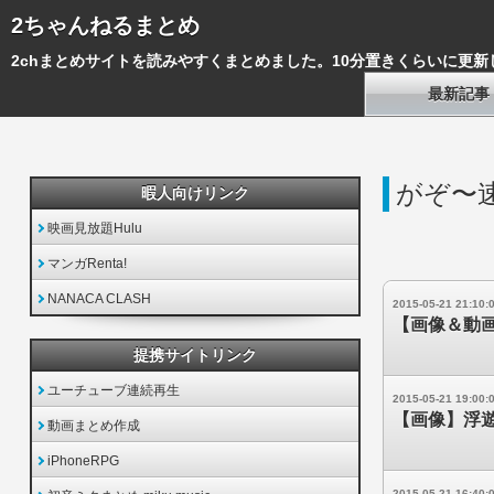
2ちゃんねるまとめ
2chまとめサイトを読みやすくまとめました。10分置きくらいに更新
最新記事
がぞ〜
暇人向けリンク
映画見放題Hulu
マンガRenta!
NANACA CLASH
2015-05-21 21:10:
【画像＆動
提携サイトリンク
ユーチューブ連続再生
2015-05-21 19:00:
【画像】浮
動画まとめ作成
iPhoneRPG
2015-05-21 16:40: