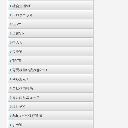
社会生活VIP
ワロタニッキ
SLPY
犬速VIP
中の人
ワラ速
TRTR
育児板拾い読み@2ch+
やらおん！
コピペ情報局
まとめたニュース
はれぞう
2chコピペ保存道場
まめ速