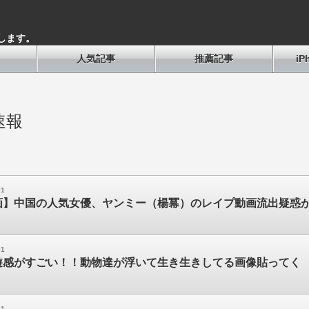
します。
人気記事
推薦記事
i
速報
01
画】中国の人気女優、ヤンミー（楊冪）のレイプ動画流出疑惑
01
遊感がすごい！！動物達が浮いて生き生きしてる画像貼ってく
01