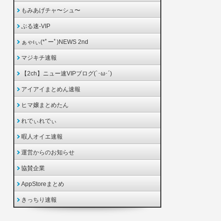
もみあげチャ〜シュ〜
ぶる速-VIP
ぁゃιぃ(*ﾟーﾟ)NEWS 2nd
マジキチ速報
【2ch】ニュー速VIPブログ(`･ω･´)
アイアイまとめん速報
ヒマ嬢まとめたん
れでぃれでぃ
暇人オイエ速報
運営からのお知らせ
協賛企業
AppStoreまとめ
きっちり速報