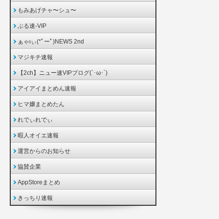
もみあげチャ〜シュ〜
ぶる速-VIP
ぁゃιぃ(*ﾟーﾟ)NEWS 2nd
マジキチ速報
【2ch】ニュー速VIPブログ(`･ω･´)
アイアイまとめん速報
ヒマ嬢まとめたん
れでぃれでぃ
暇人オイエ速報
運営からのお知らせ
協賛企業
AppStoreまとめ
きっちり速報