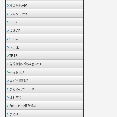
社会生活VIP
ワロタニッキ
SLPY
犬速VIP
中の人
ワラ速
TRTR
育児板拾い読み@2ch+
やらおん！
コピペ情報局
まとめたニュース
はれぞう
2chコピペ保存道場
まめ速