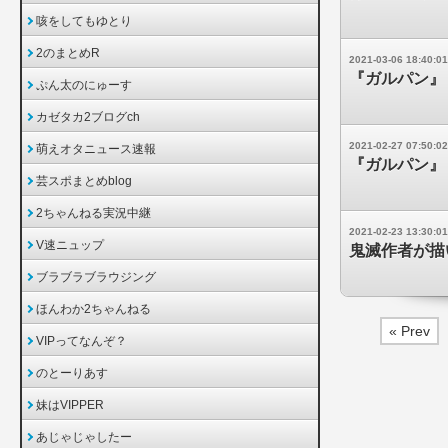
咳をしてもゆとり
2のまとめR
2021-03-06 18:40:01
『ガルパン』
ぷん太のにゅーす
カゼタカ2ブログch
2021-02-27 07:50:02
萌えオタニュース速報
『ガルパン』
芸スポまとめblog
2ちゃんねる実況中継
2021-02-23 13:30:01
V速ニュップ
鬼滅作者が描
ブラブラブラウジング
ほんわか2ちゃんねる
« Prev
VIPってなんぞ？
のとーりあす
妹はVIPPER
あじゃじゃしたー