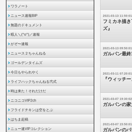
ワラノート
ニュース速報BIP
2021-03-13 11:50:01
フミカネ描き
無題のドキュメント
ズ』
暇人＼(^o^)／速報
がぞ〜速報
2021-03-13 09:50:01
ニュース２ちゃんねる
ガルパン最終
ゴールデンタイムズ
今日もやられやく
2021-03-11 07:20:01
『ウィッチー
ライフハックちゃんねる弐式
時は来た！それだけだ
2021-03-07 19:30:02
ニコニコVIP2ch
ガルパンの家
フライドチキンは空をとぶ
はちま起稿
2021-03-07 15:50:01
ニュー速VIPコレクション
ガルパンのパ