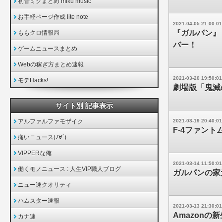
初音ミクまとめ miku music
お手軽ページ作成 lite note
2021-04-05 21:00:01
『ガルパン』
ももクロ情報局
バー！
ゲームニュースまとめ
Webの稼ぎ方まとめ速報
2021-03-20 19:50:01
モテHacks!
劇場版「鬼滅の
サイト別 記事表示
アルファルファモザイク
2021-03-19 20:40:01
F-4ファン
痛いニュース(ﾉ∀`)
VIPPERな俺
2021-03-14 11:50:01
働くモノニュース : 人生VIP職人ブログ
ガルパンの家
ニュー速クオリティ
ハムスター速報
2021-03-13 21:30:01
Amazonの
カナ速