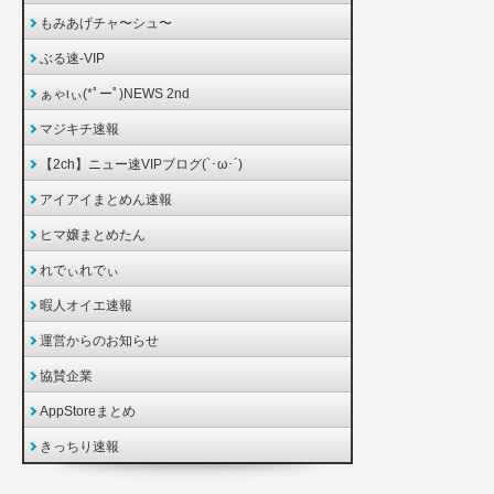
もみあげチャ〜シュ〜
ぶる速-VIP
ぁゃιぃ(*ﾟーﾟ)NEWS 2nd
マジキチ速報
【2ch】ニュー速VIPブログ(`･ω･´)
アイアイまとめん速報
ヒマ嬢まとめたん
れでぃれでぃ
暇人オイエ速報
運営からのお知らせ
協賛企業
AppStoreまとめ
きっちり速報