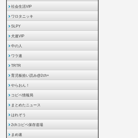
社会生活VIP
ワロタニッキ
SLPY
犬速VIP
中の人
ワラ速
TRTR
育児板拾い読み@2ch+
やらおん！
コピペ情報局
まとめたニュース
はれぞう
2chコピペ保存道場
まめ速