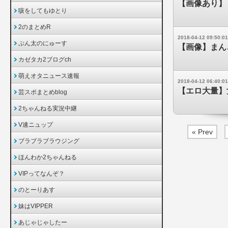
【画像あり】
咳をしてもゆとり
2のまとめR
2018-04-12 09:50:01
ぷん太のにゅーす
【画像】まんさ
カゼタカ2ブログch
萌えオタニュース速報
2018-04-12 06:40:01
【エロ大量】
芸スポまとめblog
2ちゃんねる実況中継
V速ニュップ
« Prev
ブラブラブラウジング
ほんわか2ちゃんねる
VIPってなんぞ？
のとーりあす
妹はVIPPER
あじゃじゃしたー