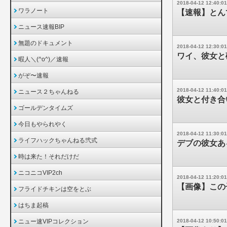
2018-04-12 12:40:01
ワラノート
【速報】とん
ニュース速報BIP
無題のドキュメント
2018-04-12 12:30:01
ワイ、彼女と
暇人＼(^o^)／速報
がぞ〜速報
2018-04-12 11:40:01
ニュース２ちゃんねる
彼女と付き合
ゴールデンタイムズ
今日もやられやく
2018-04-12 11:30:01
ライフハックちゃんねる弐式
デブの彼女ある
時は来た！それだけだ
ニコニコVIP2ch
2018-04-12 11:20:01
【画像】この
フライドチキンは空をとぶ
はちま起稿
ニュー速VIPコレクション
2018-04-12 10:50:01