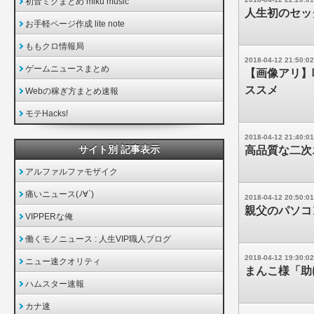
初音ミクまとめ miku music
人生初のセッ
お手軽ページ作成 lite note
ももクロ情報局
2018-04-12 21:50:02
ゲームニュースまとめ
【画像アリ】
ススメ
Webの稼ぎ方まとめ速報
モテHacks!
2018-04-12 21:40:01
サイト別 記事表示
高品質な二次エ
アルファルファモザイク
痛いニュース(ﾉ∀`)
2018-04-12 20:50:01
親父のパソコ
VIPPERな俺
働くモノニュース : 人生VIP職人ブログ
2018-04-12 19:30:02
ニュー速クオリティ
まんこ様「助
ハムスター速報
カナ速