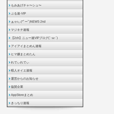
もみあげチャ〜シュ〜
ぶる速-VIP
ぁゃιぃ(*ﾟーﾟ)NEWS 2nd
マジキチ速報
【2ch】ニュー速VIPブログ(`･ω･´)
アイアイまとめん速報
ヒマ嬢まとめたん
れでぃれでぃ
暇人オイエ速報
運営からのお知らせ
協賛企業
AppStoreまとめ
きっちり速報