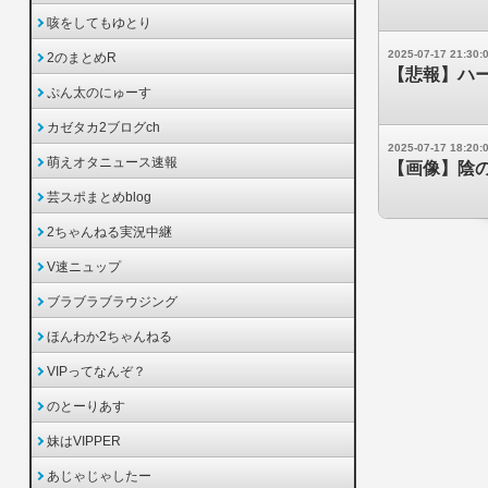
咳をしてもゆとり
2025-07-17 21:30:
2のまとめR
【悲報】ハ
ぷん太のにゅーす
カゼタカ2ブログch
2025-07-17 18:20:
萌えオタニュース速報
【画像】陰
芸スポまとめblog
2ちゃんねる実況中継
V速ニュップ
ブラブラブラウジング
ほんわか2ちゃんねる
VIPってなんぞ？
のとーりあす
妹はVIPPER
あじゃじゃしたー