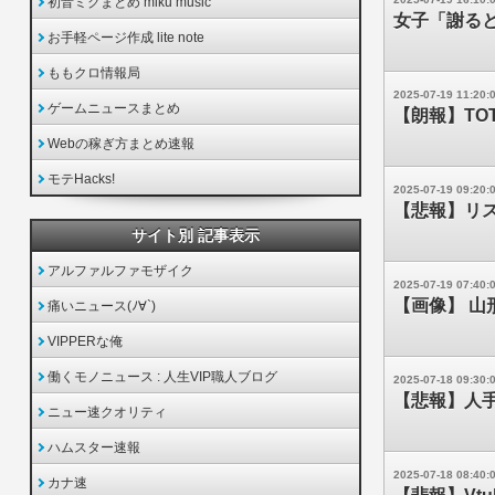
初音ミクまとめ miku music
女子「謝る
お手軽ページ作成 lite note
ももクロ情報局
2025-07-19 11:20:
ゲームニュースまとめ
【朗報】TO
Webの稼ぎ方まとめ速報
モテHacks!
2025-07-19 09:20:
【悲報】リス
サイト別 記事表示
アルファルファモザイク
2025-07-19 07:40:
【画像】 
痛いニュース(ﾉ∀`)
VIPPERな俺
働くモノニュース : 人生VIP職人ブログ
2025-07-18 09:30:
【悲報】人
ニュー速クオリティ
ハムスター速報
2025-07-18 08:40:
カナ速