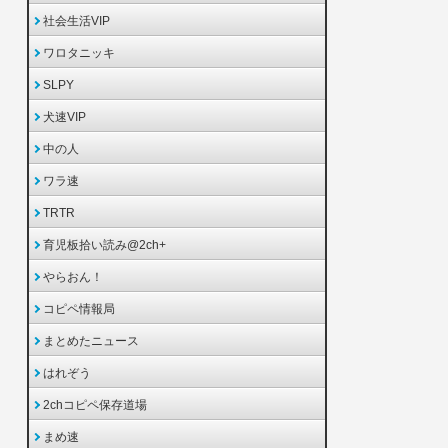
社会生活VIP
ワロタニッキ
SLPY
犬速VIP
中の人
ワラ速
TRTR
育児板拾い読み@2ch+
やらおん！
コピペ情報局
まとめたニュース
はれぞう
2chコピペ保存道場
まめ速