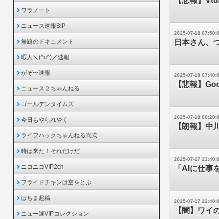
【悲報】Vt
ワラノート
ニュース速報BIP
2025-07-18 07:50:
無題のドキュメント
日本さん、
暇人＼(^o^)／速報
がぞ〜速報
2025-07-18 07:40:
【悲報】Go
ニュース２ちゃんねる
ゴールデンタイムズ
2025-07-18 00:20:
今日もやられやく
【朗報】中
ライフハックちゃんねる弐式
時は来た！それだけだ
2025-07-17 23:40:
ニコニコVIP2ch
「AIに仕事
フライドチキンは空をとぶ
はちま起稿
2025-07-17 22:40:
【闇】ワイ
ニュー速VIPコレクション