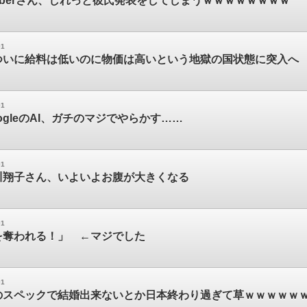
uberさん、しれっと彼氏発表をしてしまうｗｗｗｗｗｗｗｗ
01
ついに給料は低いのに物価は高いという地獄の国状態に突入へ
01
ogleのAI、ガチのマジでやらかす……
01
川翔子さん、いよいよお腹が大きくなる
01
を奪われる！」 ←マジでした
01
のスペックで結婚出来ないとか日本終わり過ぎて草ｗｗｗｗｗ