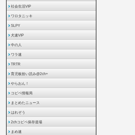
社会生活VIP
ワロタニッキ
SLPY
犬速VIP
中の人
ワラ速
TRTR
育児板拾い読み@2ch+
やらおん！
コピペ情報局
まとめたニュース
はれぞう
2chコピペ保存道場
まめ速