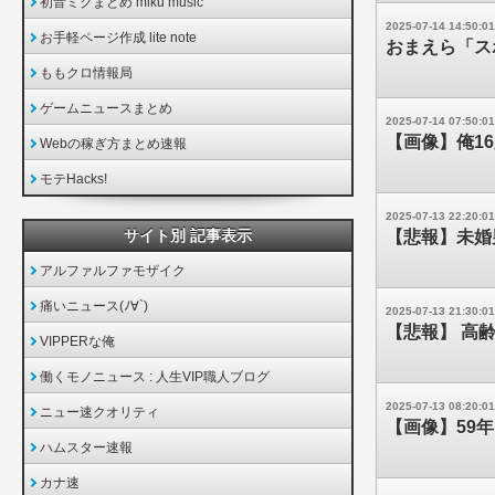
初音ミクまとめ miku music
2025-07-14 14:50:01
お手軽ページ作成 lite note
おまえら「ス
ももクロ情報局
ゲームニュースまとめ
2025-07-14 07:50:01
【画像】俺1
Webの稼ぎ方まとめ速報
モテHacks!
2025-07-13 22:20:01
サイト別 記事表示
【悲報】未婚
アルファルファモザイク
痛いニュース(ﾉ∀`)
2025-07-13 21:30:01
【悲報】 高
VIPPERな俺
働くモノニュース : 人生VIP職人ブログ
2025-07-13 08:20:01
ニュー速クオリティ
【画像】59
ハムスター速報
カナ速