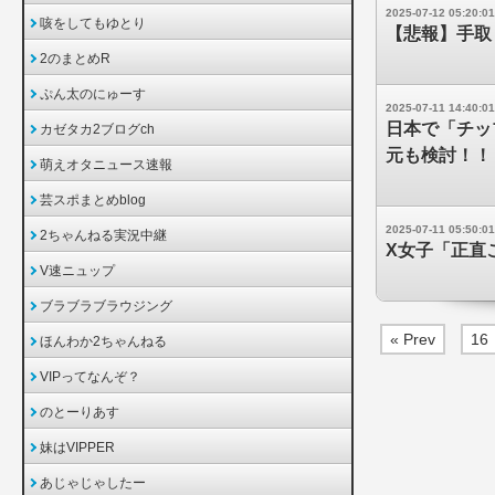
2025-07-12 05:20:01
咳をしてもゆとり
【悲報】手取
2のまとめR
ぷん太のにゅーす
2025-07-11 14:40:01
日本で「チッ
カゼタカ2ブログch
元も検討！！
萌えオタニュース速報
芸スポまとめblog
2025-07-11 05:50:01
2ちゃんねる実況中継
X女子「正直
V速ニュップ
ブラブラブラウジング
« Prev
16
ほんわか2ちゃんねる
VIPってなんぞ？
のとーりあす
妹はVIPPER
あじゃじゃしたー