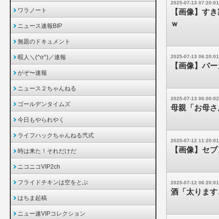
2025-07-13 07:20:01
ワラノート
【画像】すき
ｗ
ニュース速報BIP
無題のドキュメント
暇人＼(^o^)／速報
2025-07-13 06:20:01
【画像】バー
がぞ〜速報
ニュース２ちゃんねる
2025-07-13 06:00:02
ゴールデンタイムズ
母親「お母さ
今日もやられやく
ライフハックちゃんねる弐式
2025-07-12 11:20:01
【画像】セブ
時は来た！それだけだ
ニコニコVIP2ch
フライドチキンは空をとぶ
2025-07-12 06:20:01
酒「太ります
はちま起稿
ニュー速VIPコレクション