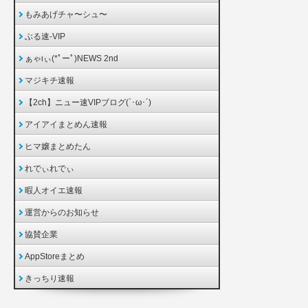
もみあげチャ〜シュ〜
ぶる速-VIP
ぁゃιぃ(*ﾟーﾟ)NEWS 2nd
マジキチ速報
【2ch】ニュー速VIPブログ(`･ω･´)
アイアイまとめん速報
ヒマ嬢まとめたん
れでぃれでぃ
暇人オイエ速報
運営からのお知らせ
協賛企業
AppStoreまとめ
きっちり速報