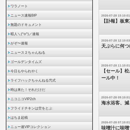
ワラノート
ニュース速報BIP
2026-07-28 15:10:01
【訃報】板東
無題のドキュメント
暇人＼(^o^)／速報
2026-07-28 12:10:03
がぞ〜速報
天ぷらに何つ
ニュース２ちゃんねる
ゴールデンタイムズ
2026-07-28 11:10:01
【セール】松
今日もやられやく
ール中！
ライフハックちゃんねる弐式
時は来た！それだけだ
2026-07-28 09:10:01
ニコニコVIP2ch
海水浴客、減
フライドチキンは空をとぶ
はちま起稿
2026-07-28 07:10:01
ニュー速VIPコレクション
味噌汁に味噌