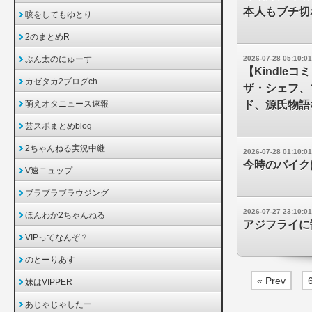
本人もブチ切
咳をしてもゆとり
2のまとめR
ぷん太のにゅーす
2026-07-28 05:10:01
【Kindl
カゼタカ2ブログch
ザ・シェフ、
萌えオタニュース速報
ド、源氏物語
芸スポまとめblog
2ちゃんねる実況中継
2026-07-28 01:10:01
今時のバイク
V速ニュップ
ブラブラブラウジング
2026-07-27 23:10:01
ほんわか2ちゃんねる
アジフライに
VIPってなんぞ？
のとーりあす
« Prev
妹はVIPPER
あじゃじゃしたー