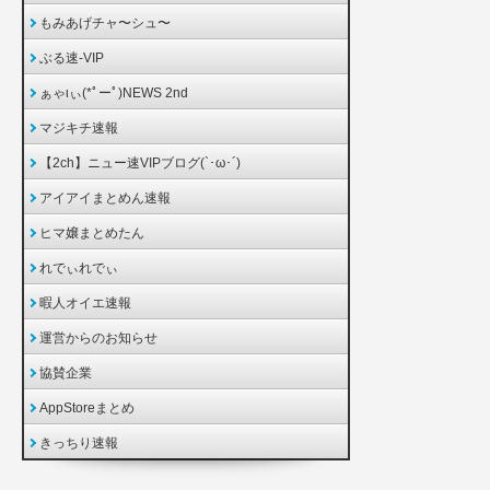
もみあげチャ〜シュ〜
ぶる速-VIP
ぁゃιぃ(*ﾟーﾟ)NEWS 2nd
マジキチ速報
【2ch】ニュー速VIPブログ(`･ω･´)
アイアイまとめん速報
ヒマ嬢まとめたん
れでぃれでぃ
暇人オイエ速報
運営からのお知らせ
協賛企業
AppStoreまとめ
きっちり速報