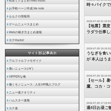
初音ミクまとめ miku music
時々バイクで
お手軽ページ作成 lite note
ももクロ情報局
2026-07-28 21:10:01
ゲームニュースまとめ
【地震】震度
ラダラ仕事し
Webの稼ぎ方まとめ速報
モテHacks!
2026-07-28 19:10:01
サイト別 記事表示
うなぎを食い
が 本人はう
アルファルファモザイク
痛いニュース(ﾉ∀`)
2026-07-28 18:10:02
VIPPERな俺
【セール】暑
働くモノニュース : 人生VIP職人ブログ
鷹、コカ・コ
ニュー速クオリティ
ハムスター速報
2026-07-28 17:10:02
週4日お昼ご
カナ速