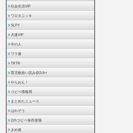
社会生活VIP
ワロタニッキ
SLPY
犬速VIP
中の人
ワラ速
TRTR
育児板拾い読み@2ch+
やらおん！
コピペ情報局
まとめたニュース
はれぞう
2chコピペ保存道場
まめ速