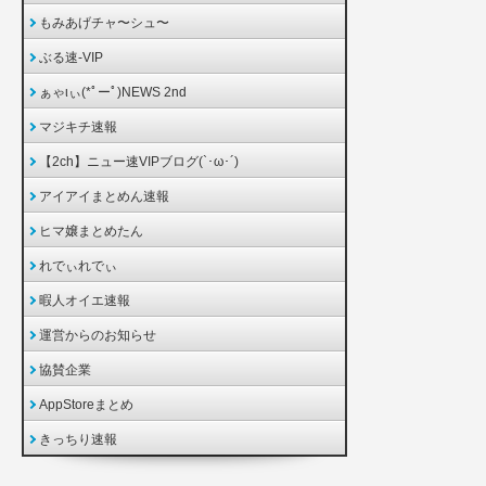
もみあげチャ〜シュ〜
ぶる速-VIP
ぁゃιぃ(*ﾟーﾟ)NEWS 2nd
マジキチ速報
【2ch】ニュー速VIPブログ(`･ω･´)
アイアイまとめん速報
ヒマ嬢まとめたん
れでぃれでぃ
暇人オイエ速報
運営からのお知らせ
協賛企業
AppStoreまとめ
きっちり速報