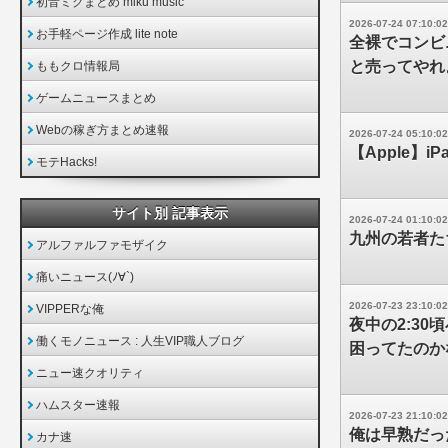
初音ミクまとめ miku music
2026-07-24 07:10:02
お手軽ページ作成 lite note
全裸でコンビ
と売ってやれ
ももクロ情報局
ゲームニュースまとめ
Webの稼ぎ方まとめ速報
2026-07-24 05:10:02
【Apple】i
モテHacks!
サイト別 記事表示
2026-07-24 01:10:02
九州の若者た
アルファルファモザイク
痛いニュース(ﾉ∀`)
2026-07-23 23:10:02
VIPPERな俺
夜中の2:3
働くモノニュース : 人生VIP職人ブログ
困ってたのか
ニュー速クオリティ
ハムスター速報
2026-07-23 21:10:02
俺は早熟だっ
カナ速