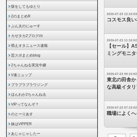
咳をしてもゆとり
2026-07-23 12:10:03
2のまとめR
コスモス良い
ぷん太のにゅーす
カゼタカ2ブログch
2026-07-23 11:10:02
萌えオタニュース速報
【セール】A
ミングモニタ
芸スポまとめblog
2ちゃんねる実況中継
2026-07-23 09:10:02
V速ニュップ
東北の田舎か
ブラブラブラウジング
な高級イタリ
ほんわか2ちゃんねる
VIPってなんぞ？
2026-07-23 07:10:02
職場によくへ
のとーりあす
妹はVIPPER
あじゃじゃしたー