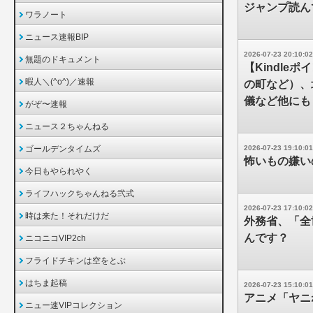
ジャンプ読ん
ワラノート
ニュース速報BIP
2026-07-23 20:10:02
無題のドキュメント
【Kindl
暇人＼(^o^)／速報
の町など）、
儀など他にも
がぞ〜速報
ニュース２ちゃんねる
ゴールデンタイムズ
2026-07-23 19:10:01
怖いもの嫌い
今日もやられやく
ライフハックちゃんねる弐式
2026-07-23 17:10:02
時は来た！それだけだ
外務省、「全
んです？
ニコニコVIP2ch
フライドチキンは空をとぶ
はちま起稿
2026-07-23 15:10:01
アニメ「ヤニ
ニュー速VIPコレクション