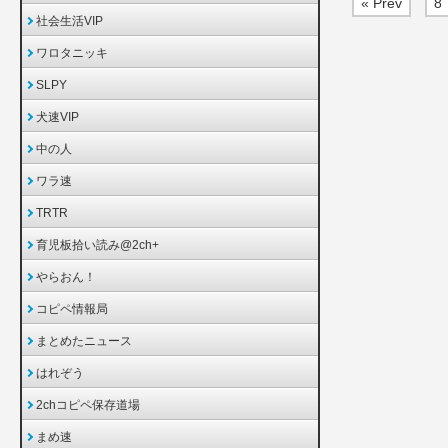
« Prev
8
社会生活VIP
ワロタニッキ
SLPY
犬速VIP
中の人
ワラ速
TRTR
育児板拾い読み@2ch+
やらおん！
コピペ情報局
まとめたニュース
はれぞう
2chコピペ保存道場
まめ速