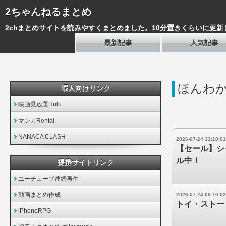
2ちゃんねるまとめ
2chまとめサイトを読みやすくまとめました。10分置きくらいに更新
最新記事
人気記事
ほんわか
暇人向けリンク
映画見放題Hulu
マンガRenta!
NANACA CLASH
2026-07-24 11:10:01
【セール】シ
ル中！
提携サイトリンク
ユーチューブ連続再生
動画まとめ作成
2026-07-24 09:10:02
トイ・ストー
iPhoneRPG