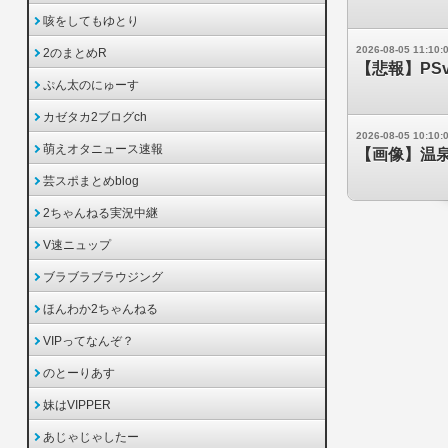
咳をしてもゆとり
2026-08-05 11:10:
2のまとめR
【悲報】PS
ぷん太のにゅーす
カゼタカ2ブログch
2026-08-05 10:10:
萌えオタニュース速報
【画像】温
芸スポまとめblog
2ちゃんねる実況中継
V速ニュップ
ブラブラブラウジング
ほんわか2ちゃんねる
VIPってなんぞ？
のとーりあす
妹はVIPPER
あじゃじゃしたー