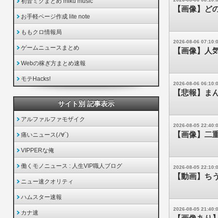
初音ミクまとめ miku music
【画像】ど
お手軽ページ作成 lite note
ももクロ情報局
2026-08-06 07:10:
ゲームニュースまとめ
【画像】人気
Webの稼ぎ方まとめ速報
モテHacks!
2026-08-06 06:10:
【悲報】ま
サイト別 記事表示
アルファルファモザイク
2026-08-05 22:40:
【画像】二重
痛いニュース(ﾉ∀`)
VIPPERな俺
働くモノニュース : 人生VIP職人ブログ
2026-08-05 22:10:
【動画】ち
ニュー速クオリティ
ハムスター速報
2026-08-05 21:40:
カナ速