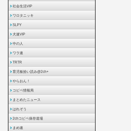
社会生活VIP
ワロタニッキ
SLPY
犬速VIP
中の人
ワラ速
TRTR
育児板拾い読み@2ch+
やらおん！
コピペ情報局
まとめたニュース
はれぞう
2chコピペ保存道場
まめ速