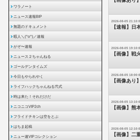
【画像あり
ワラノート
ニュース速報BIP
2026-08-05 21:10:
無題のドキュメント
【速報】日本
暇人＼(^o^)／速報
がぞ〜速報
2026-08-05 19:10:
【画像】戦火
ニュース２ちゃんねる
ゴールデンタイムズ
2026-08-05 18:00:
今日もやられやく
【画像あり
ライフハックちゃんねる弐式
時は来た！それだけだ
2026-08-05 13:10:
ニコニコVIP2ch
【画像】熊
フライドチキンは空をとぶ
はちま起稿
2026-08-05 12:10:
【画像】二重
ニュー速VIPコレクション