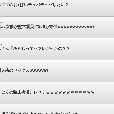
のママのお●ぱいチュパチュパしたい？
01
av女優が熊本震災に300万寄付wwwwwwwwwwww
01
んさん「あたしってセフレだったの？？」
01
人格のセックスwwwwww
01
うごくの路上痴漢、レベチｗｗｗｗｗｗｗｗｗｗｗｗ
01