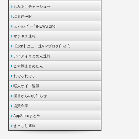
もみあげチャ〜シュ〜
ぶる速-VIP
ぁゃιぃ(*ﾟーﾟ)NEWS 2nd
マジキチ速報
【2ch】ニュー速VIPブログ(`･ω･´)
アイアイまとめん速報
ヒマ嬢まとめたん
れでぃれでぃ
暇人オイエ速報
運営からのお知らせ
協賛企業
AppStoreまとめ
きっちり速報