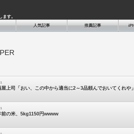
します。
人気記事
推薦記事
i
PER
01
酒屋上司「おい、この中から適当に2～3品頼んでおいてくれや
01
の米、5kg1150円wwww
01