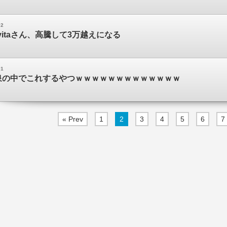
02
vitaさん、高騰して3万越えになる
01
泉の中でこれするやつｗｗｗｗｗｗｗｗｗｗｗｗｗ
« Prev
1
2
3
4
5
6
7