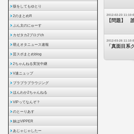
咳をしてもゆとり
2012-02-23 11:10:
2のまとめR
【問題】 
ぷん太のにゅーす
カゼタカ2ブログch
2012-03-26 11:10:
萌えオタニュース速報
「真面目系
芸スポまとめblog
2ちゃんねる実況中継
V速ニュップ
ブラブラブラウジング
ほんわか2ちゃんねる
VIPってなんぞ？
のとーりあす
妹はVIPPER
あじゃじゃしたー