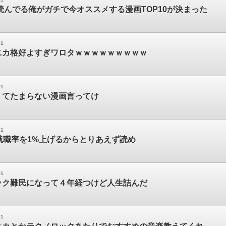
冊読んでる俺がガチで今オススメする漫画TOP10が決まった
01
ニカ格好よすぎワロタｗｗｗｗｗｗｗｗｗ
01
くてたまらない漫画言ってけ
01
就職率を1%上げるからとりあえず読め
01
ック難民になって４年経つけど人生詰んだ
01