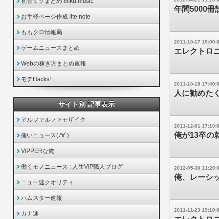
初音ミクまとめ miku music
年間5000
お手軽ページ作成 lite note
ももクロ情報局
2011-10-17 19:00:
ゲームニュースまとめ
エレクトロ
Webの稼ぎ方まとめ速報
モテHacks!
2011-10-18 17:40:
人に勧めた
サイト別 記事表示
アルファルファモザイク
2011-12-01 17:10:
俺が13卒の
痛いニュース(ﾉ∀`)
VIPPERな俺
働くモノニュース : 人生VIP職人ブログ
2012-05-30 11:20:
俺、レーシ
ニュー速クオリティ
ハムスター速報
2011-11-23 19:10:
カナ速