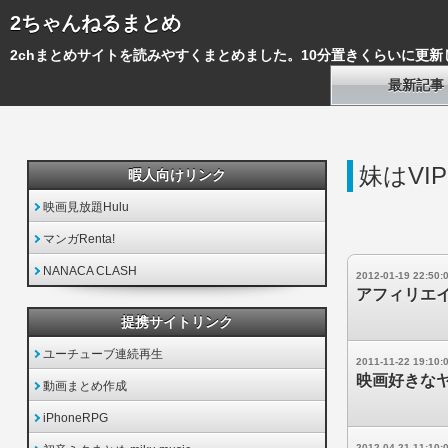
2ちゃんねるまとめ
2chまとめサイトを読みやすくまとめました。10分置きくらいに更新
最新記事
妹はVIP
暇人向けリンク
映画見放題Hulu
マンガRenta!
NANACA CLASH
2012-01-19 22:50:
アフィリエ
提携サイトリンク
ユーチューブ連続再生
2011-11-22 19:10:
映画好きな
動画まとめ作成
iPhoneRPG
2012-04-21 11:10: