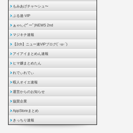
もみあげチャ〜シュ〜
ぶる速-VIP
ぁゃιぃ(*ﾟーﾟ)NEWS 2nd
マジキチ速報
【2ch】ニュー速VIPブログ(`･ω･´)
アイアイまとめん速報
ヒマ嬢まとめたん
れでぃれでぃ
暇人オイエ速報
運営からのお知らせ
協賛企業
AppStoreまとめ
きっちり速報