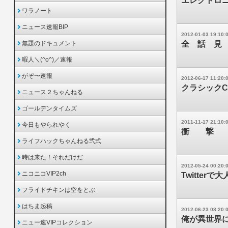
エレクトロ
ワラノート
ニュース速報BIP
2012-01-03 19:10:
無題のドキュメント
全 話 見
暇人＼(^o^)／速報
がぞ〜速報
2012-06-17 11:20:
クラシックC
ニュース２ちゃんねる
ゴールデンタイムズ
2011-11-17 21:10:
今日もやられやく
衝 撃
ライフハックちゃんねる弐式
時は来た！それだけだ
2012-05-24 00:20:
ニコニコVIP2ch
Twitte
フライドチキンは空をとぶ
はちま起稿
2012-06-23 08:20:
俺が異世界
ニュー速VIPコレクション