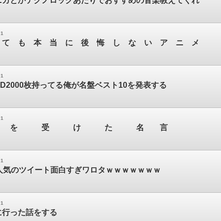
ニカとかテクノロックあたりでおすすめの音楽教えてくれ
01
 て も 本 当 に 後 悔 し な い ア ニ メ
01
D2000枚持ってる俺が名盤ベスト10を発表する
01
 を 受 け た 名 言
01
rで大人気のツイート面白すぎワロタｗｗｗｗｗｗｗ
01
に行った話をする