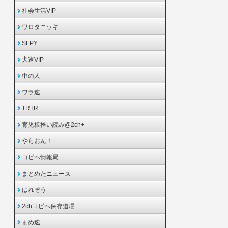
社会生活VIP
ワロタニッキ
SLPY
犬速VIP
中の人
ワラ速
TRTR
育児板拾い読み@2ch+
やらおん！
コピペ情報局
まとめたニュース
はれぞう
2chコピペ保存道場
まめ速