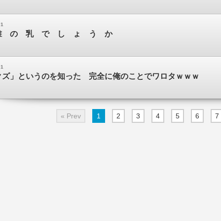
01
誰 の 乳 で し ょ う か
01
クズ」というのを知った 完全に俺のことでワロタｗｗｗ
« Prev
1
2
3
4
5
6
7