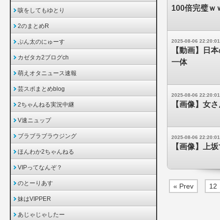
100倍完璧ｗ
咳をしてもゆとり
2のまとめR
ぷん太のにゅーす
2025-08-06 22:20:01
【動画】日本
カゼタカ2ブログch
一体
萌えオタニュース速報
芸スポまとめblog
2025-08-06 22:20:01
【画像】女さ
2ちゃんねる実況中継
V速ニュップ
ブラブラブラウジング
2025-08-06 22:20:01
【画像】上坂
ほんわか2ちゃんねる
VIPってなんぞ？
のとーりあす
« Prev
12
妹はVIPPER
あじゃじゃしたー