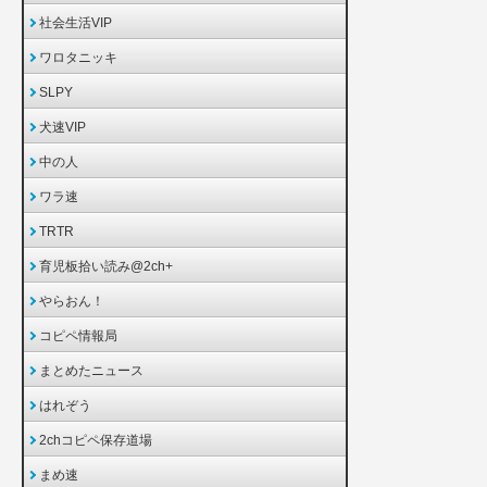
社会生活VIP
ワロタニッキ
SLPY
犬速VIP
中の人
ワラ速
TRTR
育児板拾い読み@2ch+
やらおん！
コピペ情報局
まとめたニュース
はれぞう
2chコピペ保存道場
まめ速