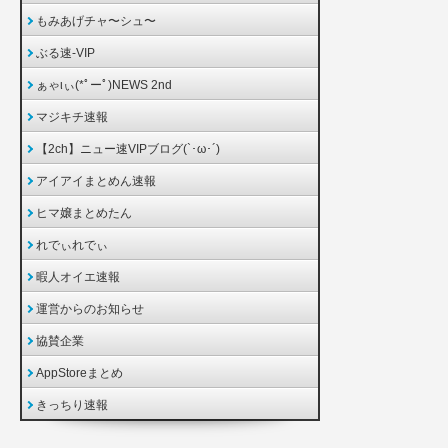
もみあげチャ〜シュ〜
ぶる速-VIP
ぁゃιぃ(*ﾟーﾟ)NEWS 2nd
マジキチ速報
【2ch】ニュー速VIPブログ(`･ω･´)
アイアイまとめん速報
ヒマ嬢まとめたん
れでぃれでぃ
暇人オイエ速報
運営からのお知らせ
協賛企業
AppStoreまとめ
きっちり速報