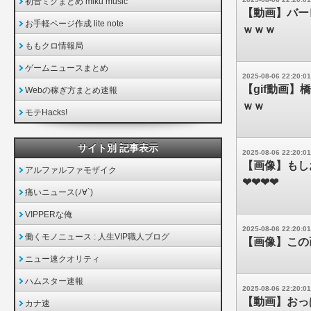
初音ミクまとめ miku music
【動画】バー
お手軽ページ作成 lite note
ｗｗｗ
ももクロ情報局
ゲームニュースまとめ
2025-08-06 22:20:01
【gif動画
Webの稼ぎ方まとめ速報
ｗｗ
モテHacks!
サイト別 記事表示
2025-08-06 22:20:01
【画像】もし
アルファルファモザイク
❤❤❤❤
痛いニュース(ﾉ∀`)
VIPPERな俺
2025-08-06 22:20:01
働くモノニュース : 人生VIP職人ブログ
【画像】この
ニュー速クオリティ
ハムスター速報
2025-08-06 22:20:01
【動画】おっ
カナ速