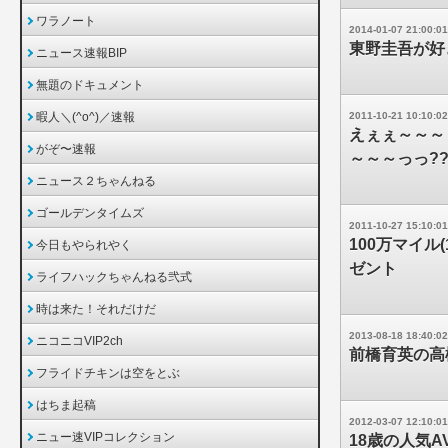
ワラノート
2014-01-07 21:00:01
東野圭吾が好
ニュース速報BIP
無題のドキュメント
暇人＼(^o^)／速報
2011-10-21 10:10:02
えぇぇ～～～
がぞ〜速報
～～～っっ???
ニュース２ちゃんねる
ゴールデンタイムズ
2011-10-27 15:10:01
100万マイル
今日もやられやく
ゼント
ライフハックちゃんねる弐式
時は来た！それだけだ
2013-08-18 18:40:02
ニコニコVIP2ch
前橋育英の高
フライドチキンは空をとぶ
はちま起稿
2012-03-07 12:10:01
ニュー速VIPコレクション
18歳の人気