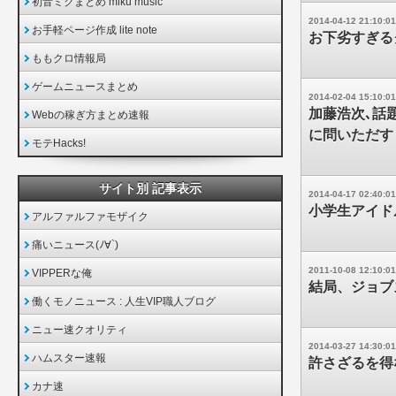
初音ミクまとめ miku music
2014-04-12 21:10:01
お手軽ページ作成 lite note
お下劣すぎる
ももクロ情報局
ゲームニュースまとめ
2014-02-04 15:10:01
加藤浩次､話題
Webの稼ぎ方まとめ速報
に問いただす
モテHacks!
サイト別 記事表示
2014-04-17 02:40:01
小学生アイド
アルファルファモザイク
痛いニュース(ﾉ∀`)
2011-10-08 12:10:01
VIPPERな俺
結局、ジョブ
働くモノニュース : 人生VIP職人ブログ
ニュー速クオリティ
2014-03-27 14:30:01
ハムスター速報
許さざるを得
カナ速