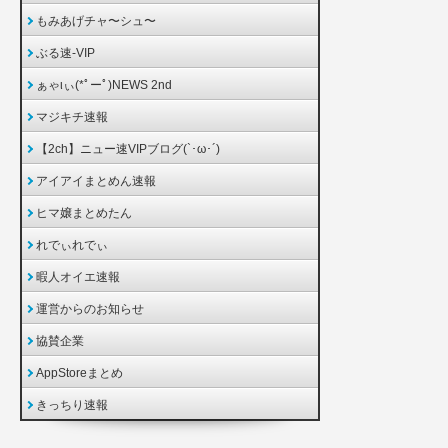
もみあげチャ〜シュ〜
ぶる速-VIP
ぁゃιぃ(*ﾟーﾟ)NEWS 2nd
マジキチ速報
【2ch】ニュー速VIPブログ(`･ω･´)
アイアイまとめん速報
ヒマ嬢まとめたん
れでぃれでぃ
暇人オイエ速報
運営からのお知らせ
協賛企業
AppStoreまとめ
きっちり速報