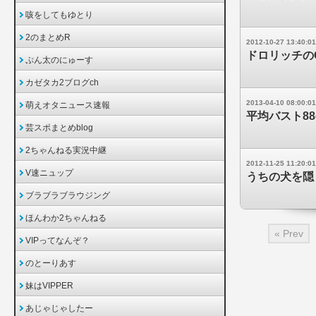
咳をしてもゆとり
2のまとめR
2012-10-27 13:40:01
ドロリッチのCM 
ぷん太のにゅーす
カゼタカ2ブログch
2013-04-10 08:00:01
萌えオタニュース速報
平均バスト8
芸スポまとめblog
2ちゃんねる実況中継
2012-11-25 11:20:01
V速ニュップ
うちの犬を隠
ブラブラブラウジング
ほんわか2ちゃんねる
« Prev
VIPってなんぞ？
のとーりあす
妹はVIPPER
あじゃじゃしたー