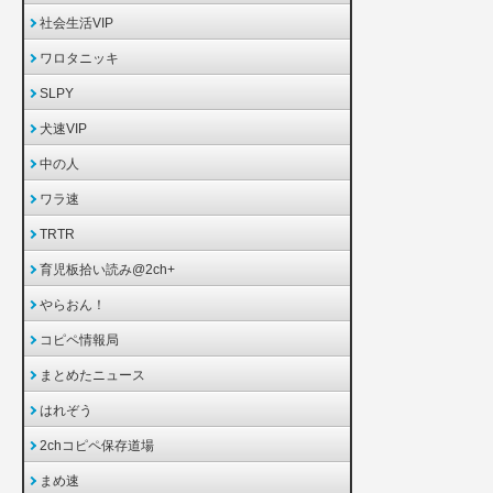
社会生活VIP
ワロタニッキ
SLPY
犬速VIP
中の人
ワラ速
TRTR
育児板拾い読み@2ch+
やらおん！
コピペ情報局
まとめたニュース
はれぞう
2chコピペ保存道場
まめ速