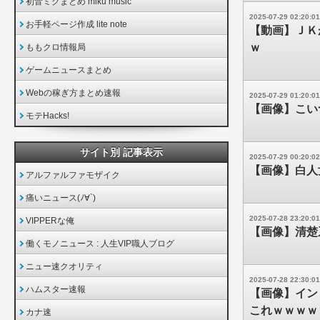
初音ミクまとめ miku music
2025-07-29 02:20:01
お手軽ページ作成 lite note
【動画】ＪＫ
ｗ
ももクロ情報局
ゲームニュースまとめ
Webの稼ぎ方まとめ速報
2025-07-29 01:20:01
【画像】こい
モテHacks!
サイト別 記事表示
2025-07-29 00:20:02
【画像】白人
アルファルファモザイク
痛いニュース(ﾉ∀`)
2025-07-28 23:20:01
VIPPERな俺
【画像】清楚
働くモノニュース : 人生VIP職人ブログ
ニュー速クオリティ
2025-07-28 22:30:01
ハムスター速報
【画像】イン
これｗｗｗｗ
カナ速