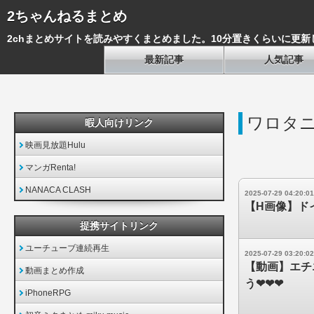
2ちゃんねるまとめ
2chまとめサイトを読みやすくまとめました。10分置きくらいに更新
最新記事
人気記事
ワロタ
暇人向けリンク
映画見放題Hulu
マンガRenta!
NANACA CLASH
2025-07-29 04:20:01
【H画像】ド
提携サイトリンク
ユーチューブ連続再生
2025-07-29 03:20:02
【動画】エチ
動画まとめ作成
う❤❤❤
iPhoneRPG