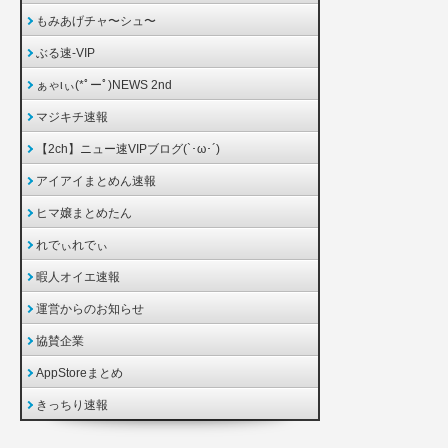
もみあげチャ〜シュ〜
ぶる速-VIP
ぁゃιぃ(*ﾟーﾟ)NEWS 2nd
マジキチ速報
【2ch】ニュー速VIPブログ(`･ω･´)
アイアイまとめん速報
ヒマ嬢まとめたん
れでぃれでぃ
暇人オイエ速報
運営からのお知らせ
協賛企業
AppStoreまとめ
きっちり速報