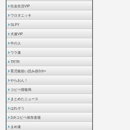
社会生活VIP
ワロタニッキ
SLPY
犬速VIP
中の人
ワラ速
TRTR
育児板拾い読み@2ch+
やらおん！
コピペ情報局
まとめたニュース
はれぞう
2chコピペ保存道場
まめ速