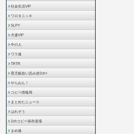
社会生活VIP
ワロタニッキ
SLPY
犬速VIP
中の人
ワラ速
TRTR
育児板拾い読み@2ch+
やらおん！
コピペ情報局
まとめたニュース
はれぞう
2chコピペ保存道場
まめ速