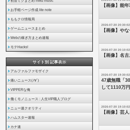
初音ミクまとめ miku music
【画像】能年
お手軽ページ作成 lite note
ももクロ情報局
2026-07-30 20:30:02
ゲームニュースまとめ
【画像】やな
Webの稼ぎ方まとめ速報
モテHacks!
2026-07-30 20:10:02
【画像】名古
サイト別 記事表示
アルファルファモザイク
2026-07-30 19:30:02
47歳無職「
痛いニュース(ﾉ∀`)
して1110万
VIPPERな俺
働くモノニュース : 人生VIP職人ブログ
2026-07-30 19:10:02
ニュー速クオリティ
【画像】芸人
ハムスター速報
カナ速