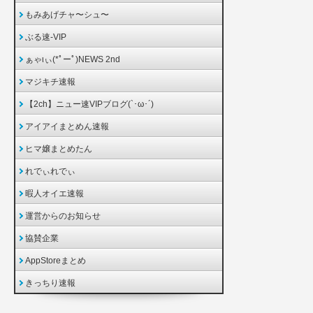
もみあげチャ〜シュ〜
ぶる速-VIP
ぁゃιぃ(*ﾟーﾟ)NEWS 2nd
マジキチ速報
【2ch】ニュー速VIPブログ(`･ω･´)
アイアイまとめん速報
ヒマ嬢まとめたん
れでぃれでぃ
暇人オイエ速報
運営からのお知らせ
協賛企業
AppStoreまとめ
きっちり速報