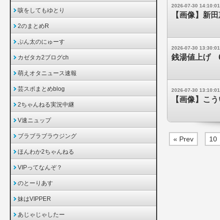
2026-07-30 14:10:01
咳をしてもゆとり
【画像】新田
2のまとめR
ぷん太のにゅーす
2026-07-30 13:30:01
銭湯値上げ 
カゼタカ2ブログch
萌えオタニュース速報
芸スポまとめblog
2026-07-30 13:10:01
【画像】こう
2ちゃんねる実況中継
V速ニュップ
ブラブラブラウジング
« Prev
10
ほんわか2ちゃんねる
VIPってなんぞ？
のとーりあす
妹はVIPPER
あじゃじゃしたー