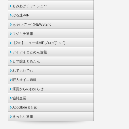
もみあげチャ〜シュ〜
ぶる速-VIP
ぁゃιぃ(*ﾟーﾟ)NEWS 2nd
マジキチ速報
【2ch】ニュー速VIPブログ(`･ω･´)
アイアイまとめん速報
ヒマ嬢まとめたん
れでぃれでぃ
暇人オイエ速報
運営からのお知らせ
協賛企業
AppStoreまとめ
きっちり速報