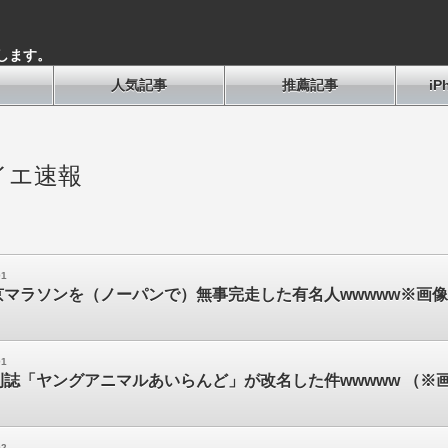
します。
人気記事
推薦記事
i
イエ速報
01
京マラソンを（ノーパンで）無事完走した有名人wwwww※画
01
誌「ヤングアニマルあいらんど」が改名した件wwwww （※
02