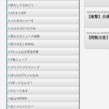
咳をしてもゆとり
2014-03-14 19:20:
2のまとめR
【衝撃】兵庫
ぷん太のにゅーす
カゼタカ2ブログch
2014-03-14 18:20:
萌えオタニュース速報
【閲覧注意】
芸スポまとめblog
2ちゃんねる実況中継
V速ニュップ
ブラブラブラウジング
ほんわか2ちゃんねる
VIPってなんぞ？
のとーりあす
妹はVIPPER
あじゃじゃしたー