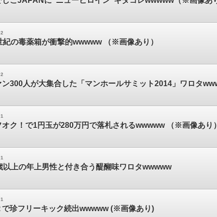
しこJAPANに"ニューヒロイン"キタコレwwwww（※画像あり
02
世紀の毒薬箱が衝撃的wwwww （※画像あり）
02
ン300人が大集合した「マンホールサミット2014」ワロタww
01
オク！で1円玉が280万円で落札されるwwwww （※画像あり
01
歳以上の年上男性と付き合う醍醐味ワロタwwwww
01
で珍フリーキック続出wwwww (※画像あり)