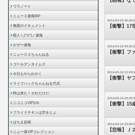
【朗報】なで
ワラノート
ニュース速報BIP
2014-03-15 00:40:
無題のドキュメント
【衝撃】17
暇人＼(^o^)／速報
がぞ〜速報
2014-03-15 00:20:
【衝撃】ファ
ニュース２ちゃんねる
ゴールデンタイムズ
2014-03-14 21:00:
今日もやられやく
【衝撃】ヤフ
ライフハックちゃんねる弐式
時は来た！それだけだ
2014-03-14 20:20:
ニコニコVIP2ch
【衝撃】15
フライドチキンは空をとぶ
はちま起稿
2014-03-14 20:00:
【悲報】Ｊ２
ニュー速VIPコレクション