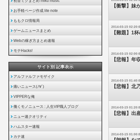
初音ミクまとめ miku music
【衝撃】妹が
お手軽ページ作成 lite note
ももクロ情報局
2014-03-15 02:20:
ゲームニュースまとめ
【難題】1杯
Webの稼ぎ方まとめ速報
モテHacks!
2014-03-15 02:00:
【悲報】年収
サイト別 記事表示
アルファルファモザイク
2014-03-15 01:40:
【悲報】北乃
痛いニュース(ﾉ∀`)
VIPPERな俺
働くモノニュース : 人生VIP職人ブログ
2014-03-15 01:20:
【悲報】出
ニュー速クオリティ
ハムスター速報
2014-03-15 01:00:
カナ速