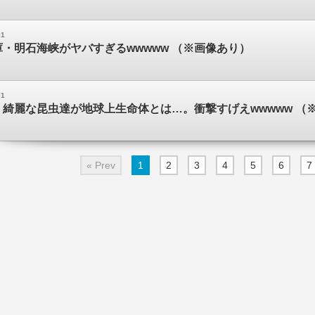
01
・明石海峡がヤバすぎるwwwww （※画像あり）
01
綺麗な昆虫達が地球上生命体とは…。衝撃すげえwwwww （
« Prev
1
2
3
4
5
6
7