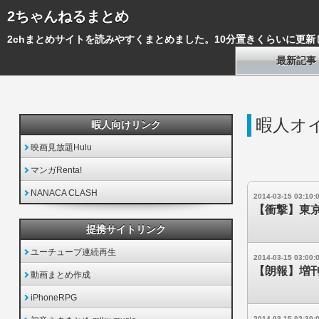
2ちゃんねるまとめ
2chまとめサイトを読みやすくまとめました。10分置きくらいに更新
最新記事
暇人オ
暇人向けリンク
映画見放題Hulu
マンガRenta!
NANACA CLASH
2014-03-15 03:10:
【衝撃】東
提携サイトリンク
ユーチューブ連続再生
2014-03-15 03:00:
【朗報】増刊
動画まとめ作成
iPhoneRPG
2014-03-15 02:30: