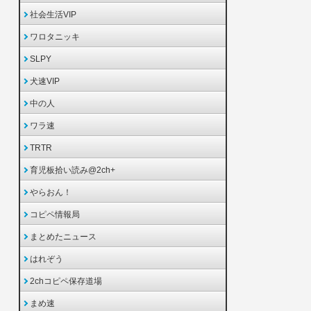
社会生活VIP
ワロタニッキ
SLPY
犬速VIP
中の人
ワラ速
TRTR
育児板拾い読み@2ch+
やらおん！
コピペ情報局
まとめたニュース
はれぞう
2chコピペ保存道場
まめ速