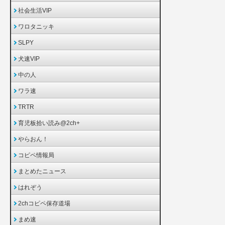
社会生活VIP
ワロタニッキ
SLPY
犬速VIP
中の人
ワラ速
TRTR
育児板拾い読み@2ch+
やらおん！
コピペ情報局
まとめたニュース
はれぞう
2chコピペ保存道場
まめ速