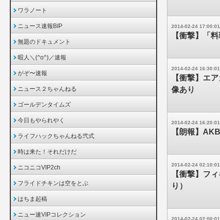
ワラノート
ニュース速報BIP
2014-02-24 17:00:01
【衝撃】「料
無題のドキュメント
暇人＼(^o^)／速報
2014-02-24 16:30:01
がぞ〜速報
【衝撃】エア
ニュース２ちゃんねる
像あり
ゴールデンタイムズ
今日もやられやく
2014-02-24 16:20:01
【朗報】AK
ライフハックちゃんねる弐式
時は来た！それだけだ
2014-02-24 02:10:01
ニコニコVIP2ch
【衝撃】フィ
フライドチキンは空をとぶ
り）
はちま起稿
ニュー速VIPコレクション
2014-02-24 02:00:01