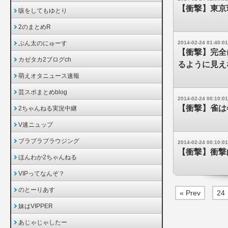
【衝撃】東京
咳をしてもゆとり
2のまとめR
ぷん太のにゅーす
2014-02-24 01:40:01
【衝撃】完全
カゼタカ2ブログch
るように見え
萌えオタニュース速報
芸スポまとめblog
2014-02-24 00:10:01
【衝撃】雀は
2ちゃんねる実況中継
V速ニュップ
ブラブラブラウジング
2014-02-24 00:10:01
【衝撃】衝撃
ほんわか2ちゃんねる
VIPってなんぞ？
のとーりあす
« Prev
24
妹はVIPPER
あじゃじゃしたー