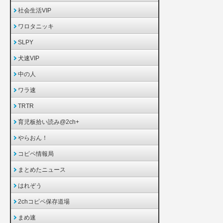
社会生活VIP
ワロタニッキ
SLPY
犬速VIP
中の人
ワラ速
TRTR
育児板拾い読み@2ch+
やらおん！
コピペ情報局
まとめたニュース
はれぞう
2chコピペ保存道場
まめ速