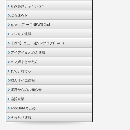
もみあげチャ〜シュ〜
ぶる速-VIP
ぁゃιぃ(*ﾟーﾟ)NEWS 2nd
マジキチ速報
【2ch】ニュー速VIPブログ(`･ω･´)
アイアイまとめん速報
ヒマ嬢まとめたん
れでぃれでぃ
暇人オイエ速報
運営からのお知らせ
協賛企業
AppStoreまとめ
きっちり速報