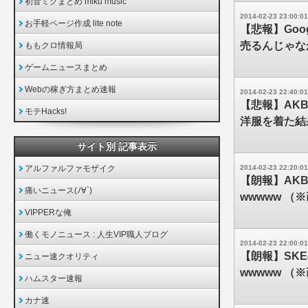
初音ミクまとめ miku music
2014-02-23 23:00:01
お手軽ページ作成 lite note
【悲報】Go
売るんじゃな
ももクロ情報局
ゲームニュースまとめ
Webの稼ぎ方まとめ速報
2014-02-23 22:40:01
【悲報】AK
モテHacks!
洋服を着た結
サイト別 記事表示
アルファルファモザイク
2014-02-23 22:20:01
【朗報】AK
痛いニュース(ﾉ∀`)
wwwww （
VIPPERな俺
働くモノニュース : 人生VIP職人ブログ
2014-02-23 22:00:01
【朗報】SK
ニュー速クオリティ
wwwww （
ハムスター速報
カナ速