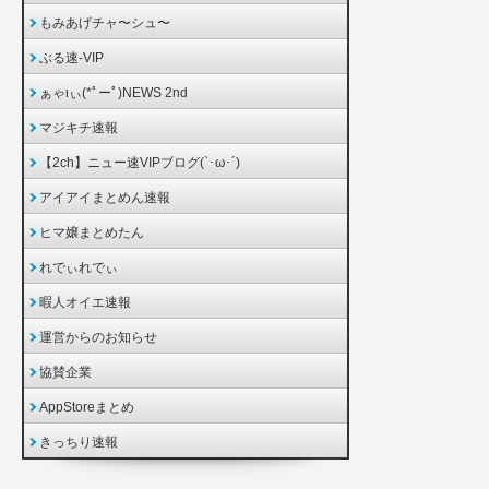
もみあげチャ〜シュ〜
ぶる速-VIP
ぁゃιぃ(*ﾟーﾟ)NEWS 2nd
マジキチ速報
【2ch】ニュー速VIPブログ(`･ω･´)
アイアイまとめん速報
ヒマ嬢まとめたん
れでぃれでぃ
暇人オイエ速報
運営からのお知らせ
協賛企業
AppStoreまとめ
きっちり速報