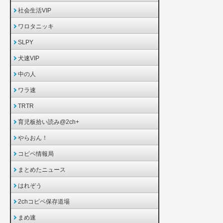
社会生活VIP
ワロタニッキ
SLPY
犬速VIP
中の人
ワラ速
TRTR
育児板拾い読み@2ch+
やらおん！
コピペ情報局
まとめたニュース
はれぞう
2chコピペ保存道場
まめ速