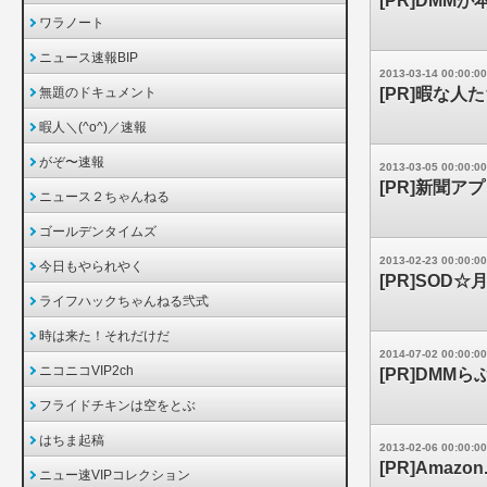
[PR]DM
ワラノート
ニュース速報BIP
2013-03-14 00:00:00
無題のドキュメント
[PR]暇な人
暇人＼(^o^)／速報
がぞ〜速報
2013-03-05 00:00:00
[PR]新聞ア
ニュース２ちゃんねる
ゴールデンタイムズ
2013-02-23 00:00:00
今日もやられやく
[PR]SOD☆
ライフハックちゃんねる弐式
時は来た！それだけだ
2014-07-02 00:00:00
ニコニコVIP2ch
[PR]DMM
フライドチキンは空をとぶ
はちま起稿
2013-02-06 00:00:00
[PR]Amazo
ニュー速VIPコレクション