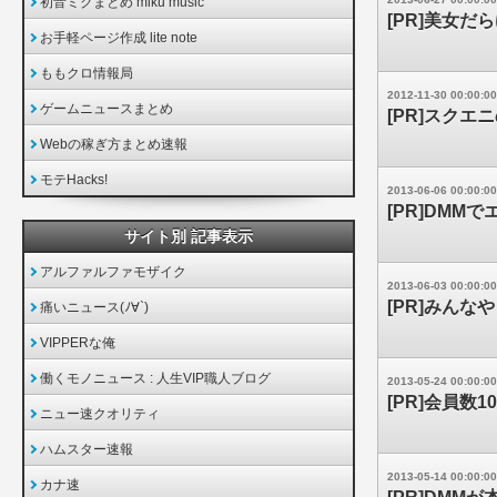
初音ミクまとめ miku music
[PR]美女だ
お手軽ページ作成 lite note
ももクロ情報局
2012-11-30 00:00:00
ゲームニュースまとめ
[PR]スク
Webの稼ぎ方まとめ速報
モテHacks!
2013-06-06 00:00:00
[PR]DM
サイト別 記事表示
アルファルファモザイク
2013-06-03 00:00:00
[PR]みんなや
痛いニュース(ﾉ∀`)
VIPPERな俺
働くモノニュース : 人生VIP職人ブログ
2013-05-24 00:00:00
[PR]会員数10
ニュー速クオリティ
ハムスター速報
2013-05-14 00:00:00
カナ速