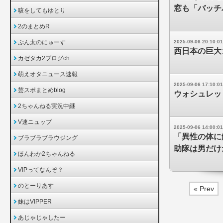
窓も「バッチ
咳をしてもゆとり
2のまとめR
ぷん太のにゅーす
2025-09-06 20:10:01
西日本の巨大
カゼタカ2ブログch
萌えオタニュース速報
2025-09-06 17:10:01
芸スポまとめblog
ウォシュレッ
2ちゃんねる実況中継
V速ニュップ
2025-09-06 14:00:01
「異性の体に
ブラブラブラウジング
助隊は男だけ
ほんわか2ちゃんねる
VIPってなんぞ？
のとーりあす
« Prev
妹はVIPPER
あじゃじゃしたー