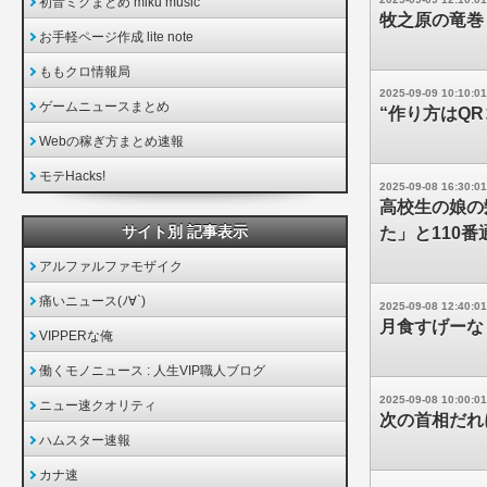
初音ミクまとめ miku music
牧之原の竜巻
お手軽ページ作成 lite note
ももクロ情報局
2025-09-09 10:10:01
ゲームニュースまとめ
“作り方はQ
Webの稼ぎ方まとめ速報
モテHacks!
2025-09-08 16:30:01
高校生の娘の
サイト別 記事表示
た」と110番
アルファルファモザイク
痛いニュース(ﾉ∀`)
2025-09-08 12:40:01
月食すげーな
VIPPERな俺
働くモノニュース : 人生VIP職人ブログ
2025-09-08 10:00:01
ニュー速クオリティ
次の首相だれ
ハムスター速報
カナ速