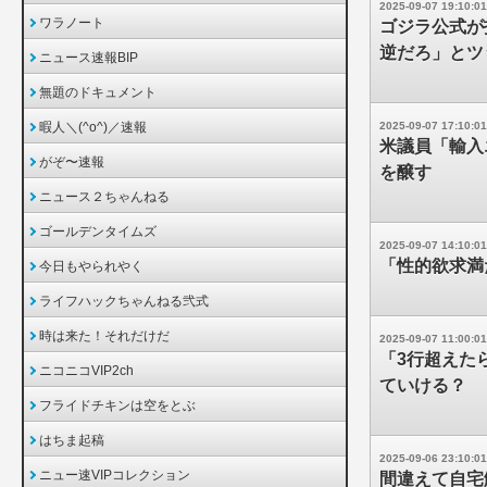
2025-09-07 19:10:01
ワラノート
ゴジラ公式が
逆だろ」とツ
ニュース速報BIP
無題のドキュメント
暇人＼(^o^)／速報
2025-09-07 17:10:01
米議員「輸入
がぞ〜速報
を醸す
ニュース２ちゃんねる
ゴールデンタイムズ
2025-09-07 14:10:01
「性的欲求満
今日もやられやく
ライフハックちゃんねる弐式
時は来た！それだけだ
2025-09-07 11:00:01
「3行超えた
ニコニコVIP2ch
ていける？
フライドチキンは空をとぶ
はちま起稿
2025-09-06 23:10:01
ニュー速VIPコレクション
間違えて自宅