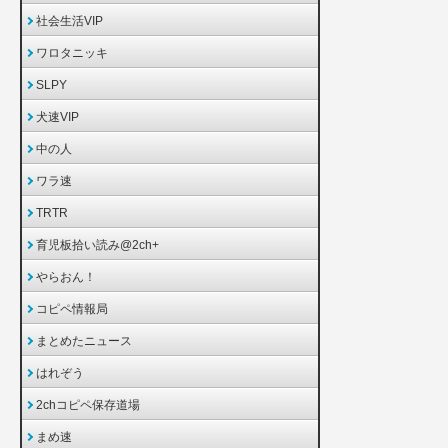
社会生活VIP
ワロタニッキ
SLPY
犬速VIP
中の人
ワラ速
TRTR
育児板拾い読み@2ch+
やらおん！
コピペ情報局
まとめたニュース
はれぞう
2chコピペ保存道場
まめ速