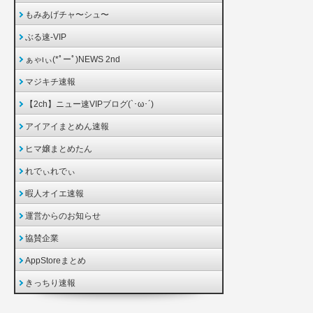
もみあげチャ〜シュ〜
ぶる速-VIP
ぁゃιぃ(*ﾟーﾟ)NEWS 2nd
マジキチ速報
【2ch】ニュー速VIPブログ(`･ω･´)
アイアイまとめん速報
ヒマ嬢まとめたん
れでぃれでぃ
暇人オイエ速報
運営からのお知らせ
協賛企業
AppStoreまとめ
きっちり速報