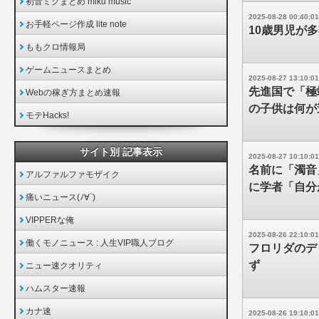
初音ミクまとめ miku music
2025-08-28 00:40:01
お手軽ページ作成 lite note
10歳男児が多
ももクロ情報局
ゲームニュースまとめ
2025-08-27 13:10:01
先進国で「極
Webの稼ぎ方まとめ速報
の子供は何が
モテHacks!
サイト別 記事表示
2025-08-27 10:10:01
名前に「濁音
アルファルファモザイク
に学者「自分
痛いニュース(ﾉ∀`)
VIPPERな俺
2025-08-26 22:10:01
働くモノニュース : 人生VIP職人ブログ
フロリダのデ
ず
ニュー速クオリティ
ハムスター速報
カナ速
2025-08-26 19:10:01