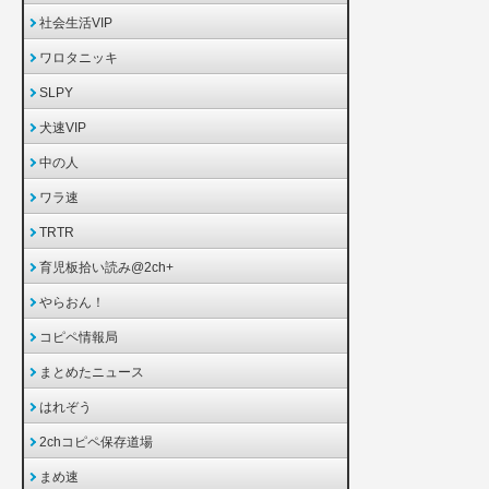
社会生活VIP
ワロタニッキ
SLPY
犬速VIP
中の人
ワラ速
TRTR
育児板拾い読み@2ch+
やらおん！
コピペ情報局
まとめたニュース
はれぞう
2chコピペ保存道場
まめ速