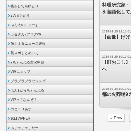
料理研究家・
咳をしてもゆとり
を言語化し
2のまとめR
ぷん太のにゅーす
2025-08-25 12:10:01
カゼタカ2ブログch
【画像】げげ
萌えオタニュース速報
芸スポまとめblog
2025-08-25 10:10:01
【町おこし】
2ちゃんねる実況中継
へ
V速ニュップ
ブラブラブラウジング
2025-08-24 16:10:01
ほんわか2ちゃんねる
都の火葬場9
VIPってなんぞ？
のとーりあす
« Prev
妹はVIPPER
あじゃじゃしたー