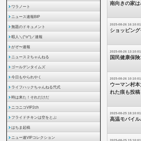
南向きの家は
ワラノート
ニュース速報BIP
2025-08-26 16:10:01
無題のドキュメント
ショッピング
暇人＼(^o^)／速報
がぞ〜速報
2025-08-26 13:10:01
ニュース２ちゃんねる
国民健康保険
ゴールデンタイムズ
今日もやられやく
2025-08-26 10:10:01
ウーマン村本
ライフハックちゃんねる弐式
れた痕も投稿
時は来た！それだけだ
ニコニコVIP2ch
2025-08-25 18:10:01
フライドチキンは空をとぶ
高温モバイル
はちま起稿
ニュー速VIPコレクション
2025-08-25 15:10:01