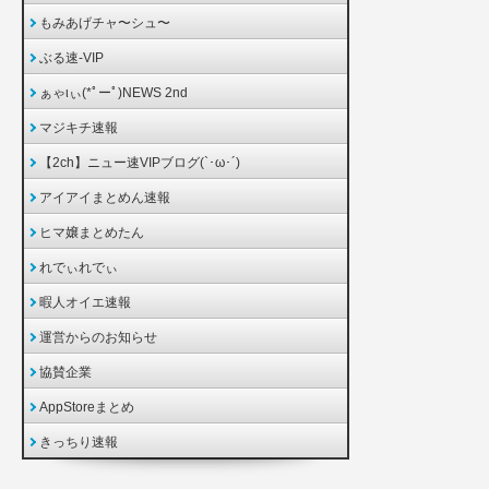
もみあげチャ〜シュ〜
ぶる速-VIP
ぁゃιぃ(*ﾟーﾟ)NEWS 2nd
マジキチ速報
【2ch】ニュー速VIPブログ(`･ω･´)
アイアイまとめん速報
ヒマ嬢まとめたん
れでぃれでぃ
暇人オイエ速報
運営からのお知らせ
協賛企業
AppStoreまとめ
きっちり速報