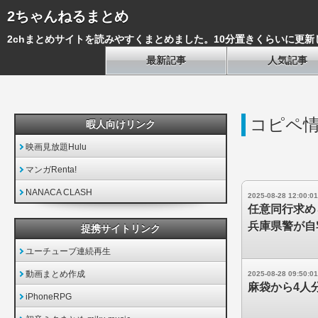
2ちゃんねるまとめ
2chまとめサイトを読みやすくまとめました。10分置きくらいに更新
最新記事
人気記事
コピペ
暇人向けリンク
映画見放題Hulu
マンガRenta!
NANACA CLASH
2025-08-28 12:00:01
任意同行求め
兵庫県警が自
提携サイトリンク
ユーチューブ連続再生
動画まとめ作成
2025-08-28 09:50:01
麻袋から4人
iPhoneRPG